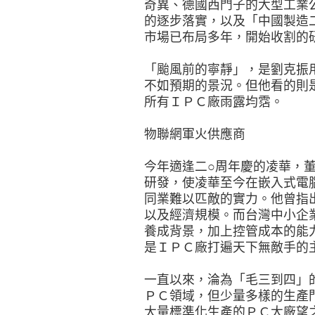
奇異、德國西門子的大型工業
的逐步落實，以及「中國製造
市場已布局多年，開始收割的
「颱風前的寧靜」，是劉克振
不如預期的景況。但他看的則
所有ＩＰＣ廠雨露均霑。
物聯網軍火供應商
今年適逢二○周年慶的凌華，
研發，使凌華至今在嵌入式電
同業難以匹敵的實力。他曾指
以及經濟規模。而台灣中小企
養成背景，加上控管成本的能
是ＩＰＣ廠打遍天下無敵手的
一直以來，淪為「毛三到四」
ＰＣ領域，但少量多樣的生產
大量標準化生產的ＰＣ大廠望