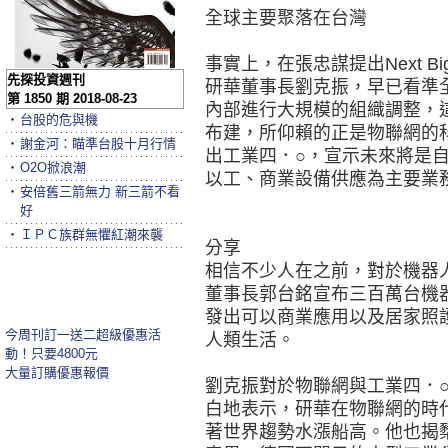
全球主要聚落在台灣
事實上，在張忠謀提出Next B
先探投資週刊
研華董事長劉克振，早已看準
第 1850 期 2018-08-23
內部進行大規模的組織調整，
‧
台股的危與機
布建，所仰賴的正是物聯網的
‧
謝金河：瞄準台股十月行情
出工業四．○，宣示未來將是
‧
O2O掀浪潮
以工、商業設備供應為主要業
‧
安倍舊三箭無力 新三箭不看
好
‧
ＩＰＣ族群無懼紅潮來襲
分享
相信不少人在之前，對於機器
董事長郭台銘宣布三百萬台機
發出可以商業應用以及居家照護
今周刊訂一送二超級優惠活
人類生活。
動！只要4800元
大量訂購優惠報價
劉克振對於物聯網與工業四．
白地表示，研華在物聯網的時
著世界趨勢水漲船高。他也揭