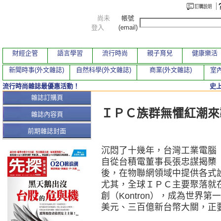
尚未
帳號
登入
(email)
財經企管
語言學習
流行時尚
親子育兒
健康樂活
新聞時事(外文雜誌)
自然科學(外文雜誌)
商業(外文雜誌)
室內
流行時尚雜誌最優惠活動！
史
本期文章
雜誌訂購頁
ＩＰＣ族群無懼紅潮來
雜誌內容頁
前期雜誌封面
沉悶了十幾年，台灣工業電腦
自從台積電董事長張忠謀揭櫫「物聯網
後，在物聯網領域中提供各式
尤其，全球ＩＰＣ主要聚落就
創（Kontron），成為世界
美元、三百億新台幣大關，正