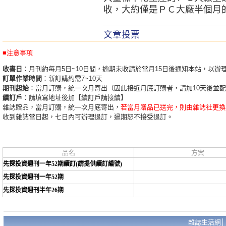
收，大約僅是ＰＣ大廠半個月
文章投票
■注意事項
收書日
：月刊約每月5日~10日間，逾期未收請於當月15日後通知本站，以辦
訂單作業時間
：新訂購約需7~10天
期刊起始
：當月訂購，統一次月寄出（因此接近月底訂購者，請加10天後並
續訂戶
：請填寫地址後加【續訂戶請接續】
雜誌贈品，當月訂購，統一次月底寄出，
若當月贈品已送完，則由雜誌社更換
收到雜誌當日起，七日內可辦理退訂，過期恕不接受退訂。
品名
方案
先探投資週刊一年52期續訂(請提供續訂編號)
先探投資週刊一年52期
先探投資週刊半年26期
雜誌生活網