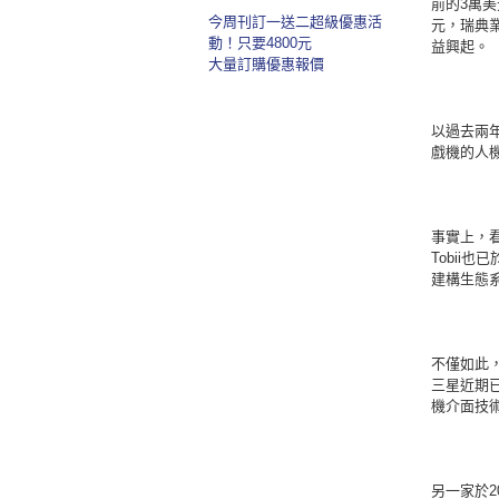
前的3萬美
今周刊訂一送二超級優惠活
元，瑞典業
動！只要4800元
益興起。
大量訂購優惠報價
以過去兩年
戲機的人
事實上，看
Tobii也已
建構生態
不僅如此
三星近期已
機介面技
另一家於2