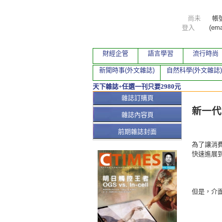
尚未
帳
登入
(ema
財經企管
語言學習
流行時尚
新聞時事(外文雜誌)
自然科學(外文雜誌)
天下雜誌+任選一刊只要2980元
本期文
雜誌訂購頁
新一代
雜誌內容頁
前期雜誌封面
為了讓消
快速進展
但是，介