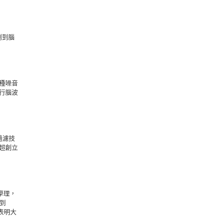
偵測到腦
種噪音
行腦波
過濾技
超創立
學理，
到
，表明大