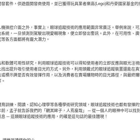
發套件，供遊戲開發商使用，並已獲得玩具業者樂高(Lego)和丹麥國家基金的
人機操控介面之外，事實上，眼球追蹤技術的應用範圍非常廣泛。舉例來說，可
助系統，一旦偵測到駕駛出現愛睏現象，便立即發出警訊。此外，在可用性、廣
究等各方面都將有龐大潛力。
站和軟體可用性研究，利用眼球追蹤技術可以得知使用者的立即反應與眼光注視
此找出提升吸引使用者目光的方式。另外，利用頭戴式的眼球追蹤裝置還能在真
告或標示牌是否有效發揮作用，以及消費者在賣場購物時的目光路徑，與最終購
等。
體育訓練、閱讀、認知心理學等各種學術研究領域，眼球追蹤技術也都有發揮的
年前，孟子就告訴我們的「觀其眸子，人焉廋哉」 ─ 從一個人的眼神中可以找
訊息 ─ 這類眼球追蹤技術的應用，的確是這句話的最佳體現！