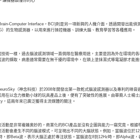
─ 讓機器讀懂你的心
rain-Computer Interface，BCI)則是另一項新興的人機介面，透過開發出能
EG）的生物感測器，以用來進行操控機器、訓練大腦、教育學習等各種應用。
蹤技術一樣，過去腦波感測領域一直侷限在醫療用途，主要是因為外在環境的各
電波的擷取，病患通常需要在無干擾的環境中，在頭上塗抹濕式導電凝膠才能進
euroSky（神念科技）於2008年開發出第一款乾式腦波感測器以及專利的噪音
其用在以念力推動小球的玩具產品上後，便有了突破性的進展。由華裔人士楊士
oSky，這兩年來已廣泛獲得主流媒體的關注。
波活動是非常複雜奧妙的，商業化的BCI產品並沒有企圖與能力一窺究竟。根據
經活動會產生不同的腦波模式，可呈現出不同的大腦狀態。例如，當腦波位於12
間時，即Beta波，表示大腦正處於專注狀態。當腦波在8到12Hz時，即Alpha波