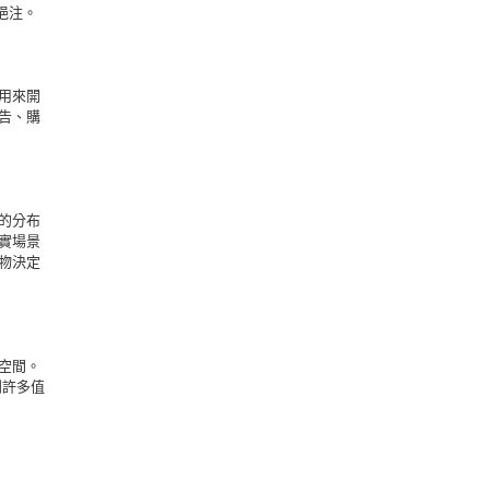
挹注。
用來開
告、購
的分布
實場景
物決定
空間。
到許多值