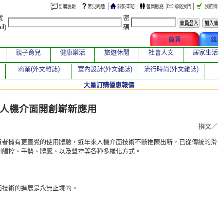
號
密
il)
碼
文章總覽
首頁
雜
親子育兒
健康樂活
旅遊休閒
社會人文
居家生活
商業(外文雜誌)
室內設計(外文雜誌)
流行時尚(外文雜誌)
大量訂購優惠報價
章
人機介面開創嶄新應用
撰文
費者擁有更直覺的使用體驗，近年來人機介面技術不斷推陳出新，已從傳統的滑
到觸控、手勢、體感、以及聲控等各種多樣化方式。
面技術的進展是永無止境的。