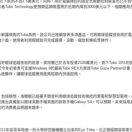
元下跌到不到1.5萬美元。同時，用於電腦操控的固定式眼動控制裝置也已不到5
者Tobii Technology更預期這類裝置將於近期內降到3000美元以下，相關應
嶄露頭角的Tobii為例，該公司已陸續發表多項產品，可將眼球追蹤技術用於
機介面，使用者利用眼睛就可完成選擇、滾動、縮放和導航等操作。
好眼球追蹤技術的前景，英特爾已於去年投資2100萬美元，買下Tobii 10%的
於今年初發表可支援Windows 8的最新Tobii REX方案與Tobii Gaze Partner計
系統夥伴，讓眼球追蹤應用能夠短期內快速起飛。
，包括聯想、海爾都已經著手開發利用眼球追蹤技術操控的筆電和智慧型電視。
推出具備能以眼球滾動手機頁面的新款手機Galaxy S4。可以預期，未來採用
術的消費產品將越來越多。
011年從哥本哈根一所大學研究機構獨立出來的Eye Tribe，也正積極開發商業