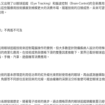
出現了以眼球追蹤（Eye Tracking）和腦波控制（Brain-Control)的全新應
去這些醫療用技術擴展到規模更大的消費市場，隨著技術的日臻成熟，未來可望
應用。
球」不再遙不可及
利用眼球追蹤技術來控制電腦操作的實例，但大多數是針對癱瘓病人設計的特殊
量的商業化應用。在技術成熟與價格下滑的雙重因素推動下，業界已看好眼球追
腦、手機、汽車、遊戲機等消費應用。
技術的基本原理是利用低功率的紅外線光束照射使用者的眼球，再由感測器擷取
、角膜等不同部位反射回來的光線，經由複雜的演算法分析後便可確定眼球注視
有長期發展歷史，隨著電子技術的進步，過去價格昂貴的眼球追蹤頭戴裝置已經