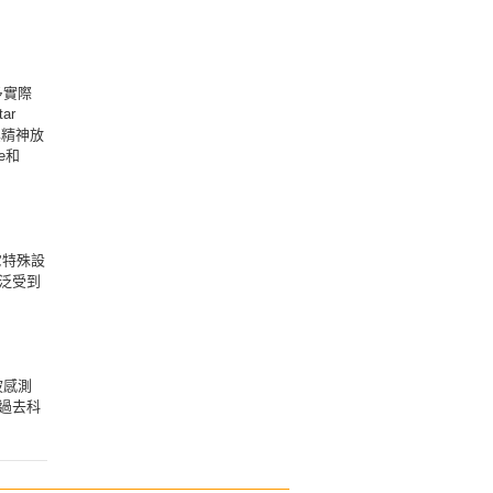
多實際
ar
測其精神放
e和
它特殊設
泛受到
波感測
過去科