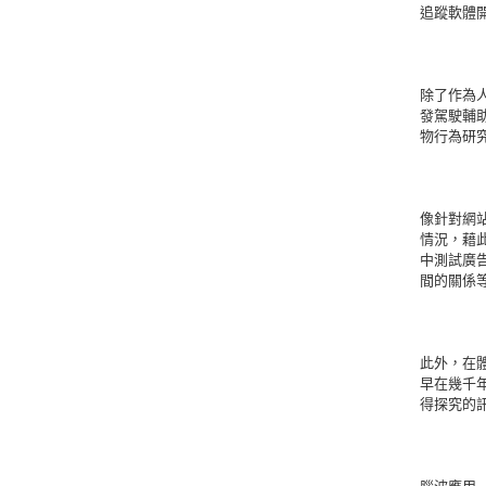
追蹤軟體開
除了作為
發駕駛輔
物行為研
像針對網
情況，藉
中測試廣
間的關係
此外，在
早在幾千
得探究的