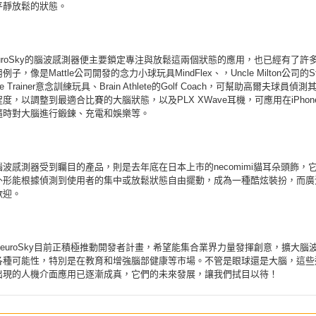
平靜放鬆的狀態。
uroSky的腦波感測器便主要鎖定專注與放鬆這兩個狀態的應用，也已經有了許
子，像是Mattle公司開發的念力小球玩具MindFlex、，Uncle Milton公司的St
rce Trainer意念訓練玩具、Brain Athlete的Golf Coach，可幫助高爾夫球員偵
度，以調整到最適合比賽的大腦狀態，以及PLX XWave耳機，可應用在iPhon
，隨時對大腦進行鍛鍊、充電和娛樂等。
波感測器受到矚目的產品，則是去年底在日本上市的necomimi貓耳朵頭飾，
外形能根據偵測到使用者的集中或放鬆狀態自由擺動，成為一種酷炫裝扮，而廣
歡迎。
euroSky目前正積極推動開發者計畫，希望能集合業界力量發揮創意，擴大腦
各種可能性，特別是在教育和增強腦部健康等市場。不管是眼球還是大腦，這些
出現的人機介面應用已逐漸成真，它們的未來發展，讓我們拭目以待！