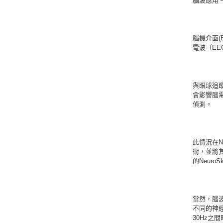
腦波應用 
腦機介面(B
電波（E
與眼球追
會影響腦
偵測。
此情況在N
術，並將
的Neur
當然，腦
不同的神
30Hz之