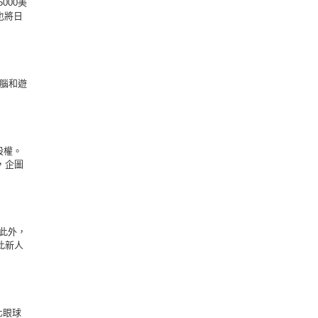
000美
用也將日
電腦和遊
股權。
畫，企圖
此外，
此新人
化眼球