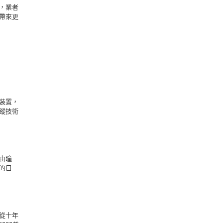
用，業者
帶來更
裝置，
蹤技術
由瞳
的目
從十年