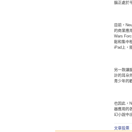
腦正處於
目前，Ne
的商業應用例
Wars Fo
鬆和集中程
iPad上
另一款讓腦
計的耳朵
青少年的
也因此，N
器應用的
幻小說中
文章投票