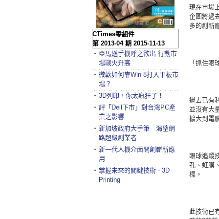
現在市場上又
企圖將過
多的創新
CTimes零組件
第 2013-04 期 2015-11-13
‧
亞馬遜手機呼之欲出 行動市
場戰火升高
「抓住眼
‧
微軟如何靠Win 8打入平板市
場？
‧
3D列印，你太瘋狂了！
過去已有
‧
評「Dell下市」對台灣PC產
並沒有大
業之影響
擴大到電
‧
新加坡政府大手筆 渴望網
路超級創業者
‧
新一代人機介面開創嶄新應
眼球追蹤
用
孔、虹膜
‧
掌握未來的關鍵技術 - 3D
標。
Printing
此技術已