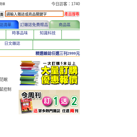
今日訂購者
今日訪客：1740
誌清單
訂雜誌免費贈品
商品區
時事品味
知識科技
日文雜誌
精選雜誌任選三刊2999元
／范眠
鼠控制