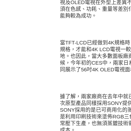
視及OLED電視在外型上差異
須在色感、功耗、重量等差別
能夠較為成功。
當TFT-LCD已經做到4K規
規格，才能和4K LCD電視
地。也因此，當大多數面板廠商
候，今年初的CES中，兩家日系品
同展示了56吋4K OLED電
據了解，兩家廠商在去年中就已
次原型產品同樣採用SONY提
SONY採用的是已可商用化的蒸
是利用印刷技術來塗佈RGB
常壓下生產，也無須蒸鍍技術
成本。