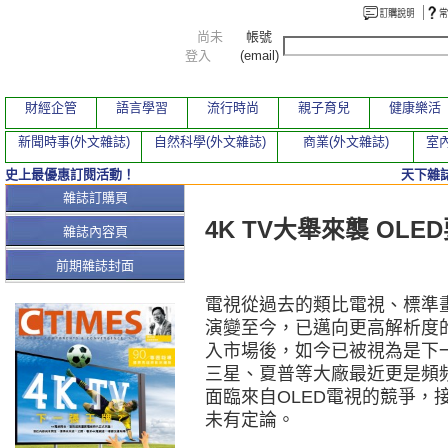
尚未
帳號
登入
(email)
財經企管
語言學習
流行時尚
親子育兒
健康樂活
新聞時事(外文雜誌)
自然科學(外文雜誌)
商業(外文雜誌)
室內
史上最優惠訂閱活動！
天下雜誌
本期文章
雜誌訂購頁
4K TV大舉來襲 OLE
雜誌內容頁
前期雜誌封面
電視從過去的類比電視、標準畫質
演變至今，已邁向更高解析度的4
入市場後，如今已被視為是下一
三星、夏普等大廠最近更是頻
面臨來自OLED電視的競爭，
未有定論。