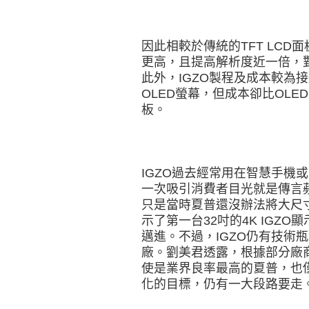
因此相較於傳統的TFT LCD
更高，且提高解析度近一倍，
此外，IGZO製程及成本較為
OLED螢幕，但成本卻比OL
板。
IGZO過去經常用在智慧手機
一次吸引消費者目光就是傳言蘋果
只是當時夏普還沒辦法將大尺寸
示了第一台32吋的4K IGZ
邁進。不過，IGZO仍有技術
廠。劉美君透露，根據部分廠商
使是業界良率最高的夏普，也僅有
化的目標，仍有一大段路要走