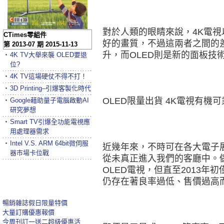
對於人類的眼睛來說，4K電視以及
CTimes零組件
好的畫質，不過這兩者之間的
第 2013-07 期 2015-11-13
升，而OLED則是新的面板技
‧
4K TV大舉來襲 OLED要退
位?
‧
4K TV這場硬仗不得不打！
‧
3D Printing–引爆客製化時代
OLED限量出貨 4K電視有機可
‧
Google藉助量子電腦啟動AI
研究夢想
‧
Smart TV引爆全功能電視應
用處理器需求
‧
Intel V.S. ARM 64bit微伺服
近幾年來，不時可在各大電子展
器市場卡位戰
從未真正進入我們的客廳中。儘
OLED電視，但直至2013年初
仍存在著良率過低、售價過高
暢銷雜誌假日限量特價
大量訂購優惠報價
今周刊訂一送二超級優惠活