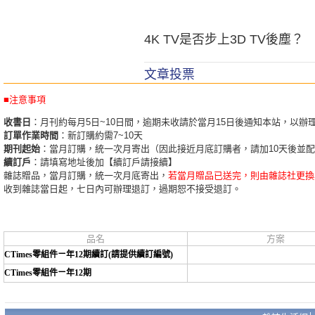
4K TV是否步上3D TV後塵？
文章投票
■注意事項
收書日
：月刊約每月5日~10日間，逾期未收請於當月15日後通知本站，以辦
訂單作業時間
：新訂購約需7~10天
期刊起始
：當月訂購，統一次月寄出（因此接近月底訂購者，請加10天後並
續訂戶
：請填寫地址後加【續訂戶請接續】
雜誌贈品，當月訂購，統一次月底寄出，
若當月贈品已送完，則由雜誌社更換
收到雜誌當日起，七日內可辦理退訂，過期恕不接受退訂。
品名
方案
CTimes零組件ㄧ年12期續訂(請提供續訂編號)
CTimes零組件ㄧ年12期