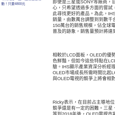
即便是三星或SONY等廠商，
動！只要4800元
心，只希望透過多方面的嘗試，
此尋找更好的產品。為此，IHS
銷量，由數萬台調整到到數千台
150萬台的銷售規模，佔全球電
普及的跡象，銷售量預計將達到
相較於LCD面板，OLED的
色鮮豔，但如今這些特點在LC
驗。IHS顯示產業資深分析經理R
OLED市場成長所需時間比起L
與OLED電視的競爭上將會相
Ricky表示，在目前占主導地
競爭還是有一定的困難。三星
等到2018年後，OLED電