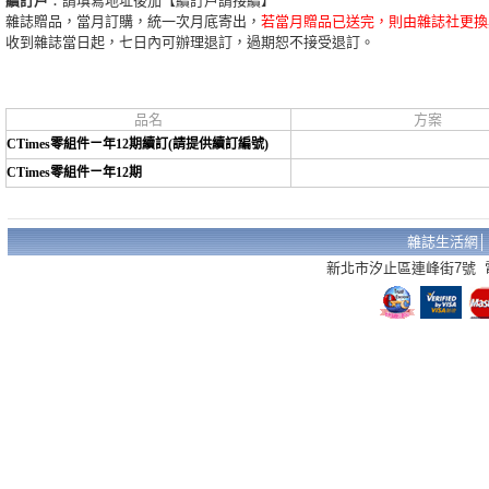
續訂戶
：請填寫地址後加【續訂戶請接續】
雜誌贈品，當月訂購，統一次月底寄出，
若當月贈品已送完，則由雜誌社更換
收到雜誌當日起，七日內可辦理退訂，過期恕不接受退訂。
品名
方案
CTimes零組件ㄧ年12期續訂(請提供續訂編號)
CTimes零組件ㄧ年12期
雜誌生活網
新北市汐止區連峰街7號 電話：02