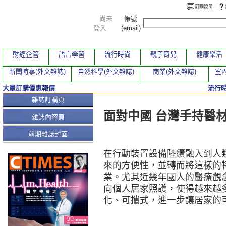
尚未
帳號
登入
(email)
財經企管
語言學習
流行時尚
親子育兒
健康樂活
新聞時事(外文雜誌)
自然科學(外文雜誌)
商業(外文雜誌)
室內
大量訂購優惠報價
流行
本期文章
雜誌訂購頁
面對中國 台灣手持醫
雜誌內容頁
前期雜誌封面
在行動裝置設備陸續融入到人
來的方便性，並轉而將這樣的
業。尤其近幾年國人的醫療觀
向個人居家照護，使得越來越
化、可攜式，進一步讓居家的