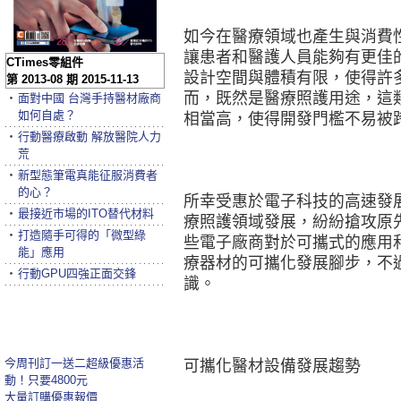
如今在醫療領域也產生與消費
讓患者和醫護人員能夠有更佳
CTimes零組件
設計空間與體積有限，使得許
第 2013-08 期 2015-11-13
而，既然是醫療照護用途，這
‧
面對中國 台灣手持醫材廠商
如何自處？
相當高，使得開發門檻不易被
‧
行動醫療啟動 解放醫院人力
荒
‧
新型態筆電真能征服消費者
的心？
所幸受惠於電子科技的高速發
‧
最接近市場的ITO替代材料
療照護領域發展，紛紛搶攻原
‧
打造隨手可得的「微型綠
些電子廠商對於可攜式的應用
能」應用
療器材的可攜化發展腳步，不
‧
行動GPU四強正面交鋒
識。
今周刊訂一送二超級優惠活
可攜化醫材設備發展趨勢
動！只要4800元
大量訂購優惠報價