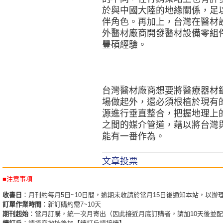
於與中國大陸的地緣關係，足
伴角色。再加上，台灣在醫材
外醫材廠商開發醫材設備零組
豐碩經驗。
台灣醫材廠商想要將醫療器材
場做起外，還必須根植於現有
源進行垂直整合，把握地理上
之間的媒介管道，藉以將台灣
能有一番作為。
文章投票
■注意事項
收書日
：月刊約每月5日~10日間，逾期未收請於當月15日後通知本站，以辦
訂單作業時間
：新訂購約需7~10天
期刊起始
：當月訂購，統一次月寄出（因此接近月底訂購者，請加10天後並