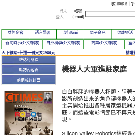
尚未
帳號
登入
(email)
財經企管
語言學習
流行時尚
親子育兒
健康樂活
新聞時事(外文雜誌)
自然科學(外文雜誌)
商業(外文雜誌)
室內
天下雜誌+任選一刊只要2980元
精選
本期文章
雜誌訂購頁
機器人大軍進駐家庭
雜誌內容頁
前期雜誌封面
白白胖胖的機器人杯麵、睜著
影所創造出來的角色讓機器人
企業開始推出各種居家型機器
庭，而這些電影情節已不再只
現。
Silicon Valley Robotics