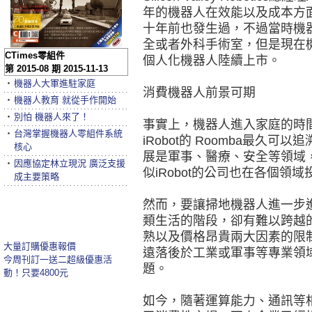
年的機器人在效能以及成本方
十年前也發生過，不過當時機
全或者外科手術室，但是現在
CTimes零組件
個人化機器人陸續上市。
第 2015-08 期 2015-11-13
‧
機器人大軍進駐家庭
消費機器人前景可期
‧
機器人教育 就從手作開始
‧
別怕 機器人來了！
事實上，機器人進入家庭的時
‧
台灣掌握機器人零組件系統
iRobot的 Roomba最久可以
核心
展是軍事、醫療、安全等領域，
‧
因應協定林立現況 廣泛支援
似iRobot的公司也在各個
成主要策略
然而，要讓掃地機器人進一步
類生活的階段，卻有難以跨越
熟以及價格昂貴兩大因素的限
大量訂購優惠報價
遠落後於工業或軍事等專業領
今周刊訂一送二超級優惠活
題。
動！只要4800元
如今，隨著運算能力、通訊等