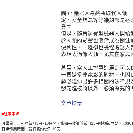
圖8 : 機器人最終將取代人
定、安全規範等等議題都是必
分享
但是，隨著消費型機器人開始
於人類的影響也漸漸成為關注
便利性，一邊卻也畏懼機器人
表現太過像人類，尤其在家庭
甚至，當人工智慧進展到可以
一直是多部電影的題材。也因
勢必延伸出許多相關的法律規
發先進技術以外，必須探究的
文章投票
■注意事項
收書日
：月刊約每月5日~10日間，逾期未收請於當月15日後通知本站，以辦
訂單作業時間
：新訂購約需7~10天