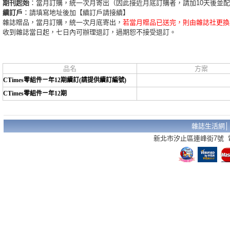
期刊起始
：當月訂購，統一次月寄出（因此接近月底訂購者，請加10天後並
續訂戶
：請填寫地址後加【續訂戶請接續】
雜誌贈品，當月訂購，統一次月底寄出，
若當月贈品已送完，則由雜誌社更換
收到雜誌當日起，七日內可辦理退訂，過期恕不接受退訂。
品名
方案
CTimes零組件ㄧ年12期續訂(請提供續訂編號)
CTimes零組件ㄧ年12期
雜誌生活網
新北市汐止區連峰街7號 電話：02