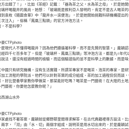
地方出錯了！」，比如《茶經》記載：「器為茶之父，水為茶之母」，於是她開
玻璃杯喝龍井的風尚，她想：「玻璃既是敘利亞人發明的，肯定不是古人喝茶的
讀到袁枚《隨園食單》中「龍井水一滾便泡」，於是她開始挑戰科研機構提出的「
三次注入」，俗稱「鳳凰三點頭」的官方沖泡方法。
術，不是科學?
CTPphoto
什麼現代人不懂得喝龍井？因為他們遵循著科學，而不是先賢的智慧。」龐穎認
已經四千七百多年了，但是「玻璃杯、鳳凰三點頭」等沖泡方法，都是九○年代
的說法，還沒有經過時間的檢驗，而這個驗證指的並不是科學上的數據，而是味
在中國只有研究機構，沒有生活實踐，所謂茶專家不是喝茶、泡茶的專家，是研
茶加工流程的學院派。他們可以針對茶葉的成分組成、茶的加工過程侃侃而談，
茶，好比營養學家教你學做菜，那菜能好吃嗎？喝茶是一門藝術！在大陸的土地
一門藝術，你要他怎麼教你呢？」
出西湖山水外
CTPphoto
專家處找不著答案，龐穎就從鄉野鄰里間尋求解答，在古代典籍裡尋方設法，比
」兩字，「沏」由「水、切」兩個字組成，說明茶是用水切出來的，於是龐穎試