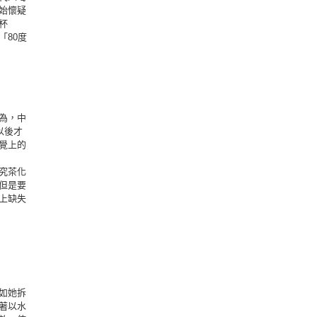
始懷疑
杯
80度
為，中
以後才
覺上的
究茶化
但是要
上缺失
如她拆
著以水