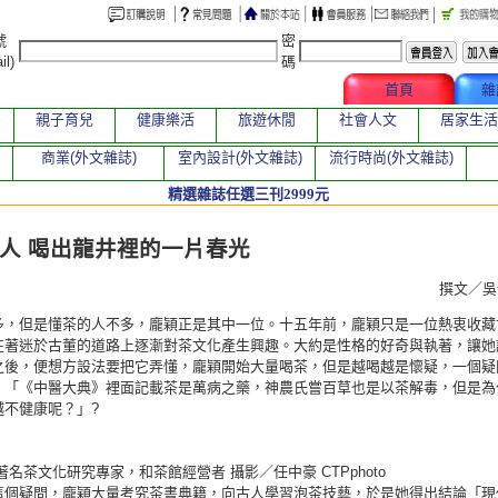
號
密
il)
碼
文章總覽
首頁
雜
親子育兒
健康樂活
旅遊休閒
社會人文
居家生活
商業(外文雜誌)
室內設計(外文雜誌)
流行時尚(外文雜誌)
精選雜誌任選三刊2999元
章
人 喝出龍井裡的一片春光
撰文／
多，但是懂茶的人不多，龐穎正是其中一位。十五年前，龐穎只是一位熱衷收藏
在著迷於古董的道路上逐漸對茶文化產生興趣。大約是性格的好奇與執著，讓她
之後，便想方設法要把它弄懂，龐穎開始大量喝茶，但是越喝越是懷疑，一個疑
：「《中醫大典》裡面記載茶是萬病之藥，神農氏嘗百草也是以茶解毒，但是為
越不健康呢？」?
著名茶文化研究專家，和茶館經營者 攝影／任中豪 CTPphoto
這個疑問，龐穎大量考究茶書典籍，向古人學習泡茶技藝，於是她得出結論「現