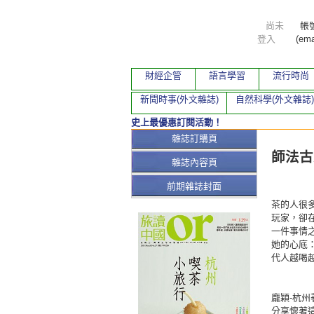
尚未
帳
登入
(ema
財經企管
語言學習
流行時尚
新聞時事(外文雜誌)
自然科學(外文雜誌)
史上最優惠訂閱活動！
本期文
雜誌訂購頁
師法古
雜誌內容頁
前期雜誌封面
茶的人很
玩家，卻
一件事情
她的心底
代人越喝
龐穎-杭州
分享懷著