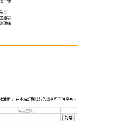
放，使
為至
盡能事
絲甜味
社活動； 在本站訂閱雜誌的讀者可同時享有。
贈品選項