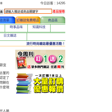
今日訂購者
今日訪客：14295
誌清單
訂雜誌免費贈品
商品區
時事品味
知識科技
日文雜誌
流行時尚雜誌最優惠活動！
吳歆宜
古董的
認定了
問躺在
什麼現
代人喝