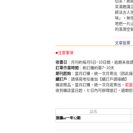
切茶，將
茶湯飽滿
師法古人
味」。無
地把一片
的濕潤空
文章投票
■注意事項
收書日
：月刊約每月5日~10日間，逾期未收
訂單作業時間
：新訂購約需7~10天
期刊起始
：當月訂購，統一次月寄出（因此接
續訂戶
：請填寫地址後加【續訂戶請接續】
雜誌贈品，當月訂購，統一次月底寄出，
若當
收到雜誌當日起，七日內可辦理退訂，過期恕
品名
旅讀or一年12期