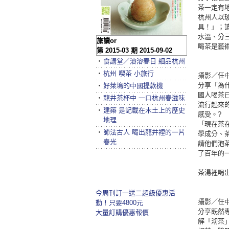
茶一定有
杭州人以
具！」；
水溫、分
旅讀or
喝茶是藝
第 2015-03 期 2015-09-02
‧
食講堂／溶溶春日 細品杭州
‧
杭州 喫茶 小旅行
攝影／任中豪
分享「為
‧
好萊塢的中國提款機
國人喝茶
‧
龍井茶杯中 一口杭州春滋味
流行起來
‧
建築 是記載在木土上的歷史
感受。?
地理
「現在茶
‧
師法古人 喝出龍井裡的一片
學成分、
春光
請他們泡
了百年的
茶湯裡喝
今周刊訂一送二超級優惠活
攝影／任中豪
動！只要4800元
分享既然
大量訂購優惠報價
解「沏茶