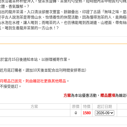
開水沿著茶杯杯壁沖入，使茶水旋轉、茶葉均勻受熱，短時間內茶中物質均勻釋
立體、香氣馥郁。?
泡出的龍井茶湯，入口清淡卻層次豐富、餘韻疊出，印證了古語「無味之味，是
怪乎古人說泡茶是寄情山水、怡情養性的休閒活動，因為懂得泡茶的人，能夠極
山水泡在水裡，讓人喝到；而喝茶的人，也彷彿能喝到西湖邊、山裡面，帶有絲
氣，喝到生養龍井茶葉的一方山水！?
請於當月15日後通知本站，以辦理補寄作業。
近月底訂購者，請加10天後並配合出刊時間安排寄出）
月贈品已送完，則由雜誌社更換其他贈品
。
不接受退訂。
方案
為本站優惠活動，
贈品選項
為雜誌
方案
原價
特價
起訂日期
0
1580