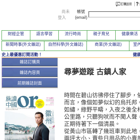
尚未
帳號
登入
(email)
財經企管
語言學習
流行時尚
親子育兒
健康樂活
新聞時事(外文雜誌)
自然科學(外文雜誌)
商業(外文雜誌)
室內
史上最優惠訂閱活動！
健
本期文章
雜誌訂購頁
尋夢遊蹤 古鎮人家
雜誌內容頁
前期雜誌封面
時間在碧山彷彿停住了腳步，
而言，像個如夢似幻的烏托邦
如繡，綠野平疇，入夜之後全
公里路，只聽狗吠而不聞人聲
正期待著下一個清晨。
從黃山市區轉了幾班車到此地
兩坪大小、賣些日用品的小賣