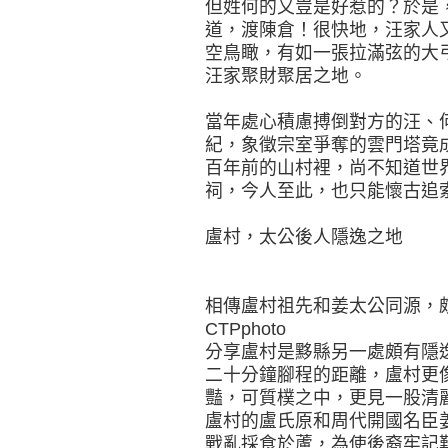
但姓何的又豈是好惹的？於是
道，渡陳倉！很快地，汪家人
空鳥瞰，有如一張拉滿弦的大
汪家聚財聚居之地。
當年處心積慮搏倒對方的汪、
紀，象徵宗室爭奪的雲門塔竟
百年前的山村裡，尚不知道世
祠，今人至此，也只能懷古追
盧村，太公後人隱逸之地
相傳盧村祖先和姜太公同源，
CTPphoto
分享盧村是黟縣另一處頗有隱
二十分鐘腳程的距離，盧村更
豔，可質樸之中，更見一股清
盧村的盧氏原和周代開國名臣
戰亂採食於蘆，為使後裔牢記