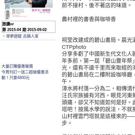
前不接村、後不著店的味道。
農村裡的書香與咖啡香
旅讀or
第 2015-04 期 2015-09-02
‧
尋夢遊蹤 古鎮人家
祠堂改建成的碧山書局。晨光
CTPphoto
分享多虧了中國新生代文化人
年多前，第一屆「碧山豐年祭
大量訂購優惠報價
光，還有不遠千里而來取經的
今周刊訂一送二超級優惠活
的碧山書局在二樓附設咖啡廳
動！只要4800元
午。
漳水將村落一分為二，相傳清
汪氏宗族據有河西，眼見河東
頭痛，卻又不知道如何是好。
塔吧！按風水學的說法，不就
山村裡雲門塔就是這樣來的─
步。