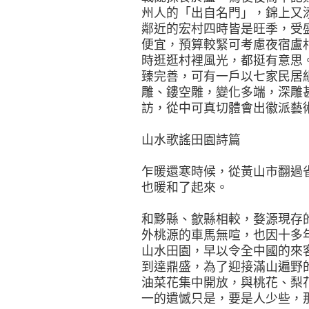
州人的「出自名門」，錦上又
鄰近的宏村四時皆是旺季，受
便宜，預算較緊可考慮夜宿盧
時逛逛村裡風光，都挺有意思
臻完善，可有一戶以七家民居
雕、鏤空雕，變化多端，深雕
訪，從中可真切體會出徽派藝
山水歌謠田園詩篇
乍暖還寒時候，從黃山市翻過
也暖和了起來。
和黟縣、歙縣相較，婺源現存
外桃源的車馬無喧，也因十多
山水田園，早以令全中國的來
到達鼎盛，為了迎接滿山遍野
油菜花集中開放，與桃花、梨
一的遺憾只是，要是人少些，