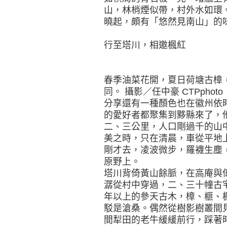
山，林梢煙似帶，村外水如環
曉起，頗有「悠然見南山」的
行至塔川，相邀楓紅
春季油菜花開，夏日荷塘古樟
同。 攝影／任中豪 CTPphoto
分享還有一種顏色也在徽州依
的愛好者都聚集到黟縣來了，
二、三公里，人口剛過千的山
美之時，只在清晨，車從平地
剛才去，凌波微步，羅襪生塵
原野上。
塔川背倚黃山餘脈，在高庵與
潺從村中穿過，二、三十幢古
年以上的參天古木，樟、榧、
駁是滄桑。偶然從樹影樹叢間
間犁田的老牛緩緩前行，踩著