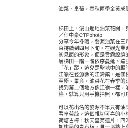
油菜、皇菊，春秋兩季金黃成
梯田上，漫山遍地油菜花開，
／任中豪CTPphoto
分享今年冬暖，婺源油菜在三
直持續到四月下旬。在觀光業
初見面的形象，便是雲霧繚繞
層梯田一階一階依序蔓延。這
「花」蹤，這兒是聖地中的殿
江嶺在婺源縣的江灣鎮，是個
至極。畢竟，油菜花在春季的
找到第二個地方像江嶺一樣，
格，就算只用手機拍照，都可
可以花出名的婺源不單只有油
看皇菊絲。這個親切可喜的小
荷塘古樟，秋天皇菊連片，四
如棋局的青石板，見一堵牆上