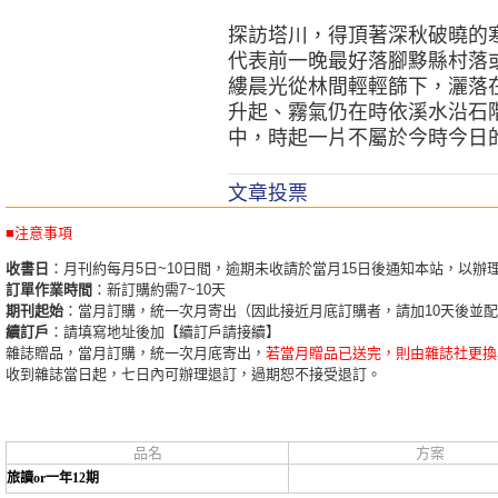
探訪塔川，得頂著深秋破曉的
代表前一晚最好落腳黟縣村落
縷晨光從林間輕輕篩下，灑落
升起、霧氣仍在時依溪水沿石
中，時起一片不屬於今時今日
文章投票
■注意事項
收書日
：月刊約每月5日~10日間，逾期未收請於當月15日後通知本站，以辦
訂單作業時間
：新訂購約需7~10天
期刊起始
：當月訂購，統一次月寄出（因此接近月底訂購者，請加10天後並
續訂戶
：請填寫地址後加【續訂戶請接續】
雜誌贈品，當月訂購，統一次月底寄出，
若當月贈品已送完，則由雜誌社更換
收到雜誌當日起，七日內可辦理退訂，過期恕不接受退訂。
品名
方案
旅讀or一年12期