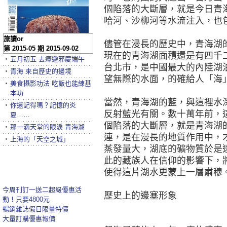
個陷落的大斷層，就是今日青
哈河、沙柳河等水流注入，也
旅讀or
儘管在漫長的歷史中，青海湖
第 2015-05 期 2015-09-02
現在的青海湖面積還是有四千
‧
五月初五 去瘴避邪慶端午
台北市，是中國最大的內陸湖
‧
青海 來自歷史的邊境
望無際的水面，的確給人「海
‧
美食攝影功法 吃飯也能練基
本功
當然，青海湖的藍，與這裡水
‧
你還記得嗎？記憶的炎
反射藍光有關。數十萬年前，
夏……
個陷落的大斷層，就是青海湖
‧
那一滴天堂的眼淚 青海湖
連，是在漫長的地質作用中，
‧
上海的「天空之城」
蒸發量大，湖底的礦物質於是
此的藏族人在信仰的影響下，
使得這片湖水更蒙上一層肅穆
今周刊訂一送二超級優惠活
歷史上的邊塞形象
動！只要4800元
暢銷雜誌假日限量特價
大量訂購優惠報價