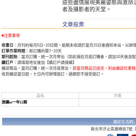
這些盡情展現美麗姿態與激昂
者及攝影者的天堂。
文章投票
■注意事項
收書日
：月刊約每月5日~10日間，逾期未收請於當月15日後通知本站，以辦
訂單作業時間
：新訂購約需7~10天
期刊起始
：當月訂購，統一次月寄出（因此接近月底訂購者，請加10天後並
續訂戶
：請填寫地址後加【續訂戶請接續】
雜誌贈品，當月訂購，統一次月底寄出，
若當月贈品已送完，則由雜誌社更換
收到雜誌當日起，七日內可辦理退訂，過期恕不接受退訂。
品名
方案
旅讀or一年12期
雜誌生活網
新北市汐止區連峰街7號 電話：02