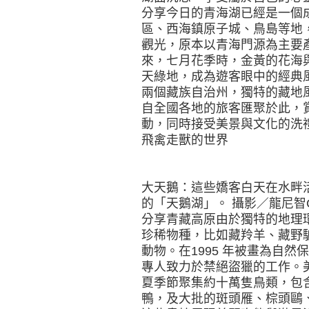
分享今日的青海湖已經是一個
區、西海鎮原子城、鳥島等地
觀光，原本以青海門源為主要
來，七月花季時，金黃的花海
天綠地，成為遊客眼中的經典
兩個藏族自治州，獨特的藏地
自全國各地的旅客匯聚於此，
動，同時接受美景與文化的洗
飛禽走獸的世界
大天鵝：這些嬌客白天在水畔
的「天鵝湖」。 攝影／龍尼智CT
分享青藏高原由於獨特的地理
珍稀物種，比如藏羚羊、藏野
動物。在1995 年被畫為自
專人致力於禁絕盜獵的工作。
夏季節聚集約十萬隻鳥類，包
鴨，及大批的斑頭雁、棕頭鷗