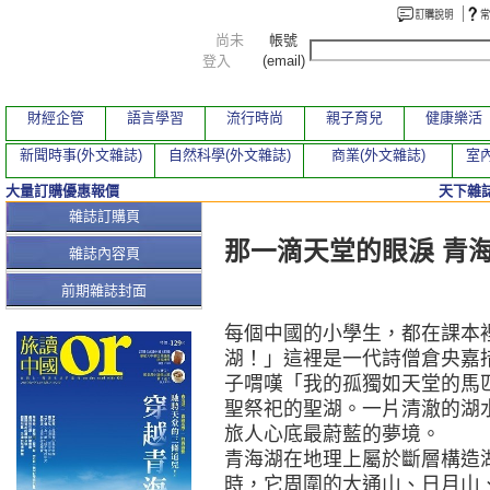
尚未
帳號
登入
(email)
財經企管
語言學習
流行時尚
親子育兒
健康樂活
新聞時事(外文雜誌)
自然科學(外文雜誌)
商業(外文雜誌)
室內
大量訂購優惠報價
天下雜誌
本期文章
雜誌訂購頁
那一滴天堂的眼淚 青
雜誌內容頁
前期雜誌封面
每個中國的小學生，都在課本
湖！」這裡是一代詩僧倉央嘉
子喟嘆「我的孤獨如天堂的馬
聖祭祀的聖湖。一片清澈的湖
旅人心底最蔚藍的夢境。
青海湖在地理上屬於斷層構造
時，它周圍的大通山、日月山