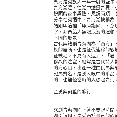
祭海是藏族人一年一度的盛事
青海湖邊，往湖中拋擲青稞、
祝願能家事興隆、風調雨順。 攝影
分享在藏語中，青海湖被稱為
語則叫這裡「庫庫諾爾」，意
字，都帶給人無限浪漫的遐想
不同的形象。
古代典籍稱青海湖為「西海」
族的居所，也是征伐連綿的戰
征戰地，不見有人還」、「君
慘烈的邊塞，經常是古代詩人
的海心山，出產一種由良馬與
宛馬齊名，是漢人眼中的珍品
的。也難怪當時的人想起青海
金黃與蔚藍的旅行
來到青海湖畔，就不要趕時間
湖面沉思，享受屬於自己的心靈時