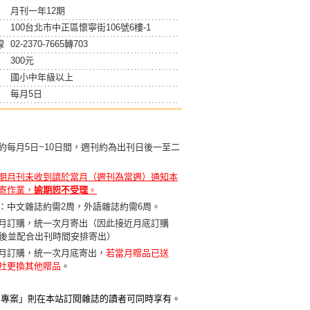
月刊一年12期
100台北市中正區懷寧街106號6樓-1
線
02-2370-7665轉703
300元
國小中年級以上
每月5日
約每月5日~10日間，週刊約為出刊日後一至二
期月刊未收到請於當月（週刊為當週）通知本
寄作業，
逾期恕不受理
。
：中文雜誌約需2周，外語雜誌約需6周。
月訂購，統一次月寄出（因此接近月底訂購
天後並配合出刊時間安排寄出）
月訂購，統一次月底寄出，
若當月贈品已送
社更換其他贈品
。
贈專案」則在本站訂閱雜誌的讀者可同時享有。