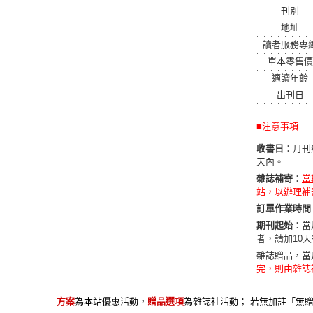
刊別
地址
讀者服務專
單本零售價
適讀年齡
出刊日
■注意事項
收書日
：月刊
天內。
雜誌補寄
：
當
站，以辦理補
訂單作業時間
期刊起始
：當
者，請加10
雜誌贈品，當
完，則由雜誌
方案
為本站優惠活動，
贈品選項
為雜誌社活動； 若無加註「無