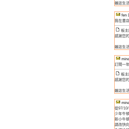
雜誌生
fen
我在書店
板主回
感謝您的問
雜誌生活
min
訂閱一
板主回
感謝您的
雜誌生活
min
從97/10
少年牛
新小牛
請改快