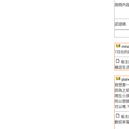
詢問內
認證碼
min
7月份
板主回
雜誌生
pian
我想要
因為之
現在小
所以想
可以嗎 ?
板主回
歡迎來電