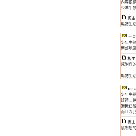
內容很
少年牛
板主回
雜誌生
土豆
少年牛頓
南部地區
板主回
感謝您的
雜誌生活
min
少年牛
好禮二
獨機已
而且2月
板主回
感謝您的