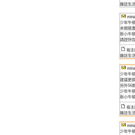
雜誌生活
min
少年牛頓
本期隨
新小牛頓
請趕快
板主回
雜誌生
min
少年牛
建議更
另外56
少年牛頓
新小牛頓
板主回
雜誌生
min
少年牛頓