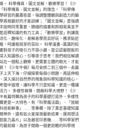
路。 科學傳真，圖文並解，歡樂學習！《少
「科學傳真、圖文並解」的理念，「科學傳
學研習的嚴肅態度，強調整體觀與創造力的鍛
學真相最好的才能訓練；「圖文並解」是強調
字說明同等重要，精細的插畫和照相寫真並不
是詮釋知識的有力工具；「歡樂學習」則讓我
活化、趣味化、易解易學而且好玩，務求貼近
展，呵護根與芽的茁壯。 科學漫畫--滿滿的知
畫對孩子的吸引力不容小覷，是公認最輕鬆的
深入知識核心，引導孩子思考！我們相信解讀
站在一個點上觀察，更需要立體的眼光，才能
質！《少年牛頓》每月安排二到三個中、長篇
子上天下海，仔細探索每個小問題，再延伸相
、深入探討自然界的現象與科學知識的核心，
考箇中道理，讓科學不只是知識，更是一種讓
活力。 多樣性報導，開啟科學大視野！《少
中長篇特輯為孩子的科學基礎打底外，多樣性
欄更是一大特色，有「科學魔法園」、「放眼
科技新鮮事」……等專欄，除了奠定基礎知識
精神外，還有如火星探測最新結果、運用想法
超能力晶片」以及器官印表機……等科學家們
的最前線，為孩子開啟一個更前瞻的科學視