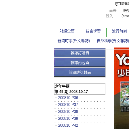
尚未
帳
登入
(ema
財經企管
語言學習
流行時尚
新聞時事(外文雜誌)
自然科學(外文雜誌)
雜誌訂購頁
雜誌內容頁
前期雜誌封面
少年牛頓
第 49 期 2008-10-17
‧
200810 P36
‧
200810 P37
‧
200810 P38
‧
200810 P39
‧
200810 P42