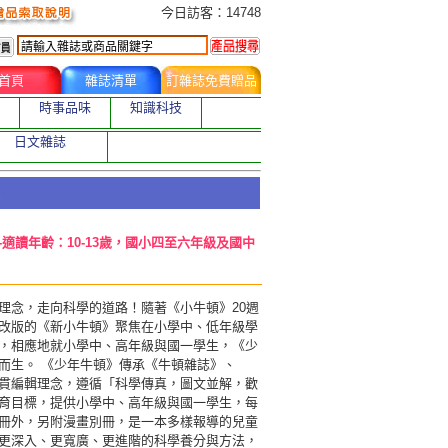
今日訂購者
今日訪客：14748
首頁
雜誌清單
訂雜誌免費贈品
時事品味
知識科技
日文雜誌
-適讀年齡：10-13歲，國小四至六年級及國中
理念，走向科學的道路！隨著《小牛頓》20週
改版的《新小牛頓》聚焦在小學中、低年級學
，相應地就小學中、高年級與國一學生，《少
而生。 《少年牛頓》傳承《牛頓雜誌》、
貫編輯理念，遵循「科學傳真，圖文並解，歡
育目標，提供小學中、高年級與國一學生，每
冊外，另附漫畫別冊，是一本多樣報導的兒童
更深入、更寬廣、更進階的科學養分與方法，