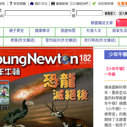
號
密
il)
碼
精選雜誌文章
親子育兒
健康樂活
旅遊休閒
社會人文
居家生活
商業(外文雜誌)
室內設計(外文雜誌)
流行時尚(外文雜誌)
少年牛頓
【少年牛頓】
一年級
傳承圖解科學
年，重新定位
童的科學啟蒙
年牛頓》順應
《小牛頓》一
樂學習」的教
期除了主題書
雜誌，給孩子