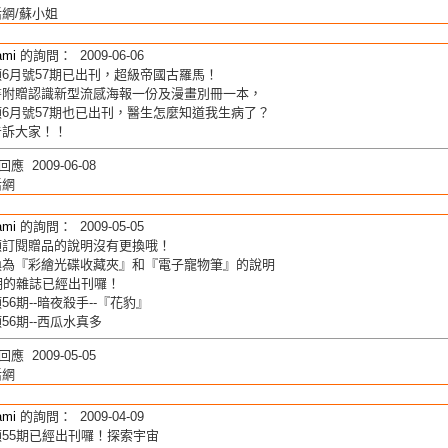
網/蘇小姐
ami
的詢問： 2009-06-06
6月號57期已出刊，超級帝國古羅馬！
書附贈認識新型流感海報一份及漫畫別冊一本，
6月號57期也已出刊，醫生怎麼知道我生病了？
告訴大家！！
應 2009-06-08
活網
ami
的詢問： 2009-05-05
頓訂閱贈品的說明沒有更換哦！
換為『彩繪光碟收藏夾』和『電子寵物筆』的說明
期的雜誌已經出刊囉！
56期--暗夜殺手--『花豹』
56期--西瓜水真多
應 2009-05-05
活網
ami
的詢問： 2009-04-09
55期已經出刊囉！探索宇宙