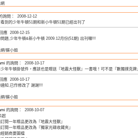
活網
的詢問： 2008-12-12
看到的少年牛頓51期和新小牛頓51期已經出刊了
應 2008-12-15
題,少年牛頓&新小牛頓 2009.12月份(51期) 出刊囉!!!
網/蘇小姐
ami
的詢問： 2008-10-17
年少年牛頓掛號件，應該也是贈送『地震大怪獸』一書哦！可不是『數獨撲克牌
應 2008-10-17
通知,已作修改了 謝謝!!!
網/蘇小姐
ami
的詢問： 2008-10-07
/1起
頓訂閱一年贈品更改為『地震大怪獸』
頓訂閱一年贈品更改為『獨家光碟收藏夾』
向經銷商要圖檔