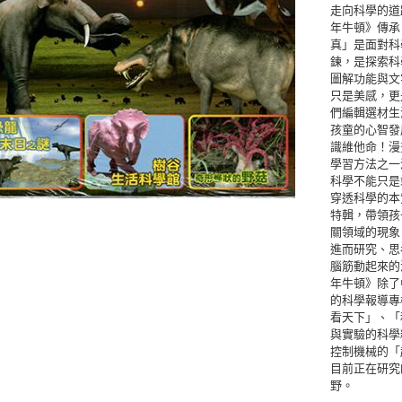
走向科學的道
年牛頓》傳承
真」是面對科
鍊，是探索科
圖解功能與文
只是美感，更
們編輯選材生
孩童的心智發
識維他命！漫
學習方法之一
科學不能只是
穿透科學的本
特輯，帶領孩
關領域的現象
進而研究、思
腦筋動起來的
年牛頓》除了
的科學報導專
看天下」、「
與實驗的科學
控制機械的「
目前正在研究
野。