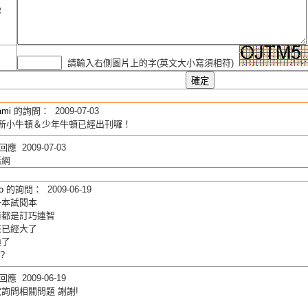
容
請輸入右側圖片上的字(英文大小寫須相符)
ami
的詢問： 2009-07-03
的新小牛頓＆少年牛頓已經出刊囉！
應 2009-07-03
活網
o
的詢問： 2009-06-19
一本試閱本
前都是訂巧連智
孩已經大了
換了
?
應 2009-06-19
詢問相關問題 謝謝!