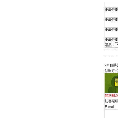
少年牛頓
少年牛頓
少年牛頓
少年牛頓
贈品：
9月份將
付款方
如您對
訪客暱
E-mail