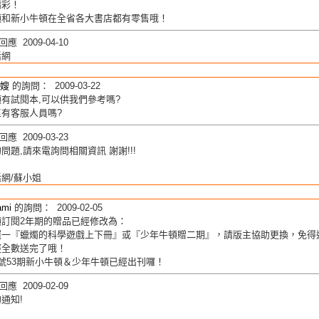
精彩！
頓和新小牛頓在全省各大書店都有零售哦！
應 2009-04-10
活網
嫂
的詢問： 2009-03-22
有試閱本,可以供我們參考嗎?
有客服人員嗎?
應 2009-03-23
問題,請來電詢問相關資訊 謝謝!!!
網/蘇小姐
ami
的詢問： 2009-02-05
頓訂閱2年期的贈品已經修改為：
選一『蠟燭的科學遊戲上下冊』或『少年牛頓贈二期』，請版主協助更換，免得
經全數送完了哦！
號53期新小牛頓＆少年牛頓已經出刊囉！
應 2009-02-09
通知!