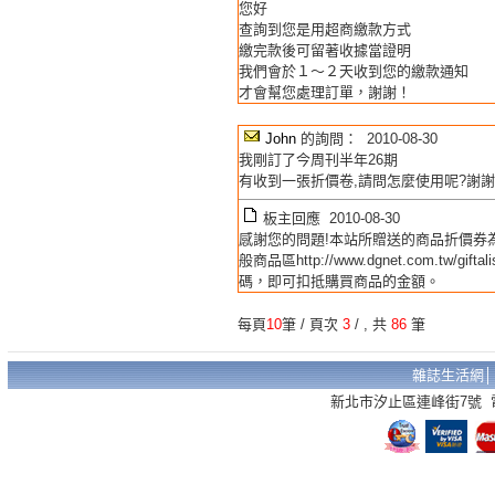
您好
查詢到您是用超商繳款方式
繳完款後可留著收據當證明
我們會於１～２天收到您的繳款通知
才會幫您處理訂單，謝謝！
John
的詢問： 2010-08-30
我剛訂了今周刊半年26期
有收到一張折價卷,請問怎麼使用呢?謝謝
板主回應 2010-08-30
感謝您的問題!本站所贈送的商品折價券
般商品區http://www.dgnet.com.tw
碼，即可扣抵購買商品的金額。
每頁
10
筆 / 頁次
3
/
, 共
86
筆
雜誌生活網
新北市汐止區連峰街7號 電話：02