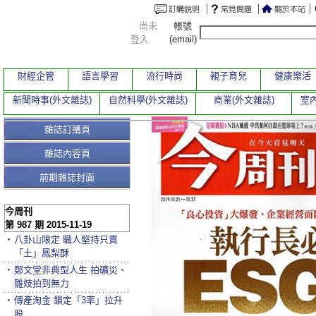
尚未
帳號
登入
(email)
財經企管
語言學習
流行時尚
親子育兒
健康樂活
新聞時事(外文雜誌)
自然科學(外文雜誌)
商業(外文雜誌)
室內
雜誌訂購頁
雜誌內容頁
前期雜誌封面
今周刊
第 987 期 2015-11-19
‧
八卦山限定 職人堅持只賣
「土」鳳梨酥
‧
鄭文堂非典型人生 拍礦災、
雛妓拍到無力
‧
傳產淘金 鎖定「3率」拉升
股