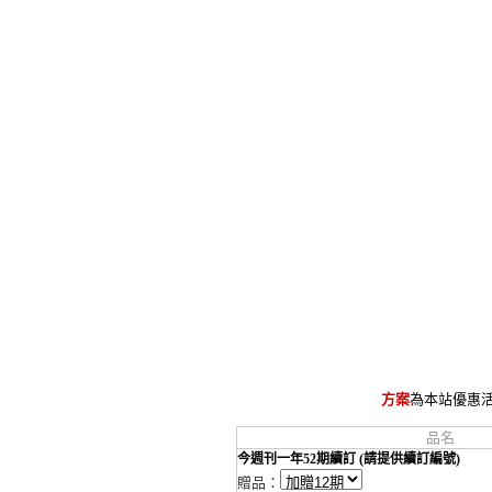
方案
為本站優惠
品名
今週刊一年52期續訂 (請提供續訂編號)
贈品：