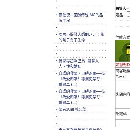
‧
‧
網管人一
‧
康仕德---回歸傳統IMC的品
贈品：
牌工程
‧
‧
國際小提琴大師胡乃元：我
付款方
的句子有了生命
‧
‧
‧
獨家專訪歐巴馬─聊聊女
如您對
人、性和婚姻
訪客暱
‧
自認的救贖，自縛的繭──訪
E-mail
《為愛朗讀》導演史蒂芬‧
戴爾卓 (上)
‧
自認的救贖，自縛的繭──訪
詢問內
《為愛朗讀》導演史蒂芬‧
戴爾卓 (上)
‧
讀者10問 杜忠誥
認證碼
‧
‧