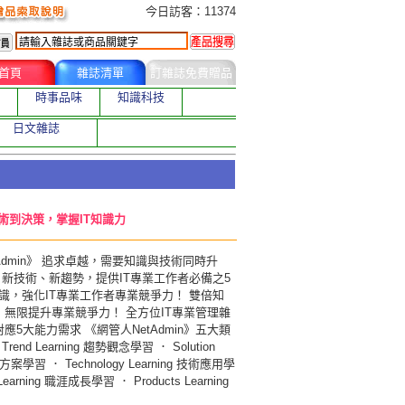
今日訂購者
今日訪客：11374
首頁
雜誌清單
訂雜誌免費贈品
時事品味
知識科技
日文雜誌
技術到決策，掌握IT知識力
Admin》 追求卓越，需要知識與技術同時升
、新技術、新趨勢，提供IT專業工作者必備之5
識，強化IT專業工作者專業競爭力！ 雙倍知
，無限提升專業競爭力！ 全方位IT專業管理雜
應5大能力需求 《網管人NetAdmin》五大類
end Learning 趨勢觀念學習 ． Solution
決方案學習 ． Technology Learning 技術應用學
Learning 職涯成長學習 ． Products Learning