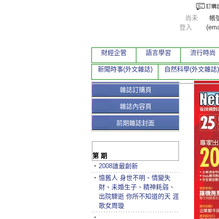
尚未
帳
登入
(ema
財經企管
語言學習
流行時尚
新聞時事(外文雜誌)
自然科學(外文雜誌)
雜誌訂購頁
雜誌內容頁
前期雜誌封面
第 期
‧
2008誰最創新
‧
憶舊人 身世不明、情變失
財、未婚生子、精神耗弱、
出院驟逝 你所不知道的天 涯
歌女周璇
‧