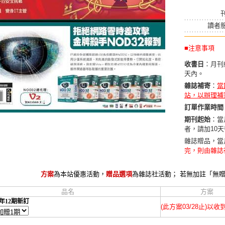
讀者
■注意事項
收書日
：月刊
天內。
雜誌補寄
：
當
站，以辦理補
訂單作業時間
期刊起始
：當
者，請加10
雜誌贈品，當
完，則由雜誌
方案
為本站優惠活動，
贈品選項
為雜誌社活動； 若無加註「無
品名
方案
年12期新訂
(此方案03/28止)以