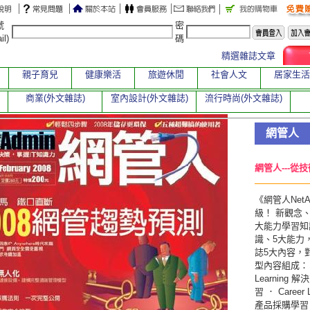
號
密
il)
碼
精選雜誌文章
親子育兒
健康樂活
旅遊休閒
社會人文
居家生活
商業(外文雜誌)
室內設計(外文雜誌)
流行時尚(外文雜誌)
網管人
網管人---從
《網管人Net
級！ 新觀念
大能力學習知
識、5大能力
誌5大內容，對
型內容組成： Tr
Learning 解
習 ． Career 
產品採購學習