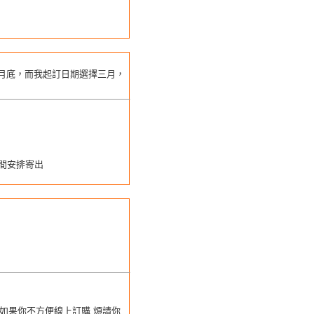
月底，而我起訂日期選擇三月，
間安排寄出
但如果你不方便線上訂購 煩請你