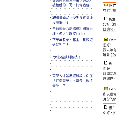
‧
專訪英業達董事長李詩欽》
被超越的一哥，如何追趕
阿仁
有贈品嗎
‧
‧
29種營養品‧孕期產後健康
板主回
沒煩惱(下)
您好~請
‧
全球競爭力新指標》國家治
姐詢問，
理，進入品牌時代(上)
‧
下半年股票、基金，長線短
Der
做就對了！
您好:
我去年有
‧
聯繫,我
‧
7大必勝談判絕技！
‧
板主回
你好
‧
請問要怎
‧
菁英人才發展經驗談：你在
感謝你~
「打造菁英」，還是「改造
菁英」？
GLo
‧
所以我
‧
月份的網
‧
板主回
‧
你好，