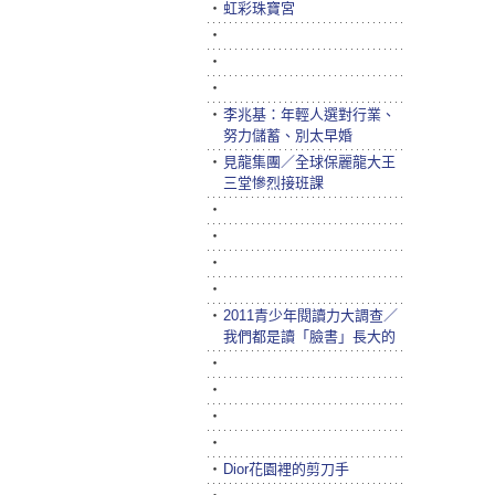
‧
虹彩珠寶宮
‧
‧
‧
‧
李兆基：年輕人選對行業、
努力儲蓄、別太早婚
‧
見龍集團／全球保麗龍大王
三堂慘烈接班課
‧
‧
‧
‧
‧
2011青少年閱讀力大調查／
我們都是讀「臉書」長大的
‧
‧
‧
‧
‧
Dior花園裡的剪刀手