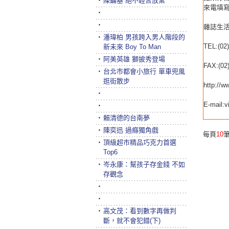
‧
陳鏞基 絕不輕言放棄
來電填寫
‧
‧
雜誌生活
‧
潘瑋柏 男孩跨入男人階段的
TEL:(02
新未來 Boy To Man
‧
阿美英雄 獅披秀登場
FAX:(02
‧
台北市都會小旅行 單車兜風
逛街散步
http://w
‧
E-mail:
‧
‧
賴清德的台南夢
‧
陳奕迅 過癮獨角戲
每頁
10
筆
‧
頂級超市精品巧克力首選
Top6
‧
岑永康：幫孩子存金錢 不如
存觀念
‧
‧
‧
高文茂：看到數字再做判
斷，就不會犯錯(下)