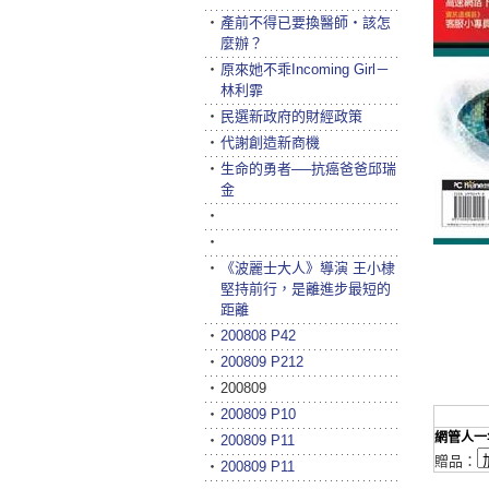
‧
產前不得已要換醫師‧該怎
麼辦？
‧
原來她不乖Incoming Girl－
林利霏
‧
民選新政府的財經政策
‧
代謝創造新商機
‧
生命的勇者──抗癌爸爸邱瑞
金
‧
‧
‧
《波麗士大人》導演 王小棣
堅持前行，是離進步最短的
距離
‧
200808 P42
‧
200809 P212
‧
200809
‧
200809 P10
網管人一
‧
200809 P11
贈品：
‧
200809 P11