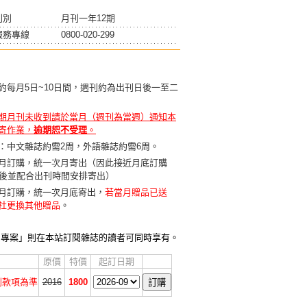
刊別
月刊一年12期
服務專線
0800-020-299
約每月5日~10日間，週刊約為出刊日後一至二
期月刊未收到請於當月（週刊為當週）通知本
寄作業，
逾期恕不受理
。
：中文雜誌約需2周，外語雜誌約需6周。
月訂購，統一次月寄出（因此接近月底訂購
天後並配合出刊時間安排寄出）
月訂購，統一次月底寄出，
若當月贈品已送
社更換其他贈品
。
贈專案」則在本站訂閱雜誌的讀者可同時享有。
原價
特價
起訂日期
收到款項為準
2016
1800