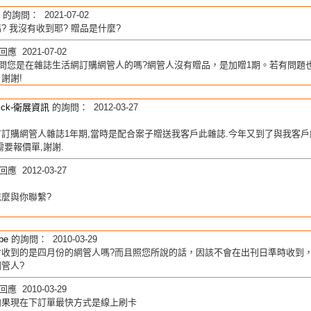
的詢問： 2021-07-02
? 我沒有收到耶? 贈品是什麼?
應 2021-07-02
問您是在雜誌生活網訂購網管人的嗎?網管人沒有贈品，是加贈1期。若有問題也可以來
謝謝!
rick-衛展資訊
的詢問： 2012-03-27
訂購網管人雜誌1年期,當時是配合案子贈送我客戶此雜誌.今年又到了與我客戶
需要報價單,謝謝.
應 2012-03-27
麼與你聯繫?
be
的詢問： 2010-03-29
會收到的是四月份的網管人嗎?而且照您所說的話，因該不會在出刊日準時收到
管人?
應 2010-03-29
如果現在下訂單最快方式是線上刷卡