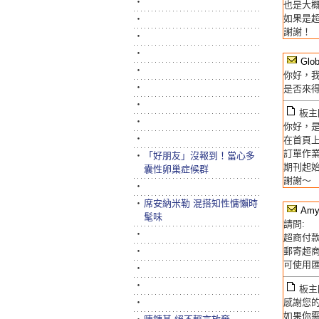
‧
也是大
如果是
‧
謝謝！
‧
‧
Glo
‧
你好，
‧
是否來
‧
板主回
‧
你好，
‧
在首頁
訂單作業
‧
「好朋友」沒報到！當心多
期刊起
囊性卵巢症候群
謝謝～
‧
‧
席安納米勒 混搭知性慵懶時
Am
髦味
請問:
‧
超商付
‧
郵寄超商
可使用匯
‧
‧
板主回
‧
感謝您
如果你需