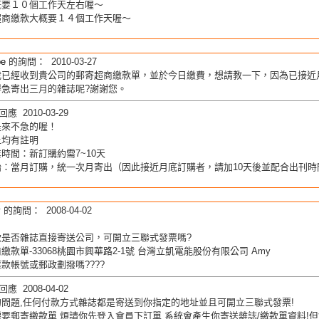
概要１０個工作天左右喔～
超商繳款大概要１４個工作天喔～
be
的詢問： 2010-03-27
我已經收到貴公司的郵寄超商繳款單，並於今日繳費，想請教一下，因為已接近
得急寄出三月的雜誌呢?謝謝您。
應 2010-03-29
是來不急的喔！
上均有註明
時間：新訂購約需7~10天
始：當月訂購，統一次月寄出（因此接近月底訂購者，請加10天後並配合出刊時
y
的詢問： 2008-04-02
款是否雜誌直接寄送公司，可開立三聯式發票嗎?
繳款單-33068桃園市興華路2-1號 台灣立凱電能股份有限公司 Amy
款帳號或郵政劃撥嗎????
應 2008-04-02
的問題,任何付款方式雜誌都是寄送到你指定的地址並且可開立三聯式發票!
要郵寄繳款單 煩請你先登入會員下訂單 系統會產生你寄送雜誌/繳款單資料!