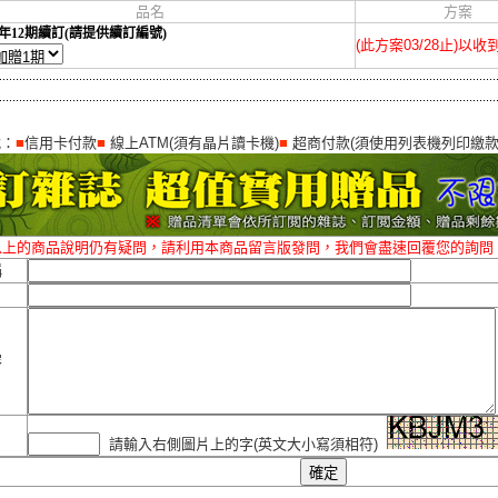
品名
方案
年12期續訂(請提供續訂編號)
(此方案03/28止)以
式：
■
信用卡付款
■
線上ATM(須有晶片讀卡機)
■
超商付款(須使用列表機列印繳款
以上的商品說明仍有疑問，請利用本商品留言版發問，我們會盡速回覆您的詢問
稱
容
請輸入右側圖片上的字(英文大小寫須相符)