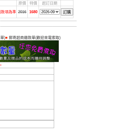
原價
特價
起訂日期
收到款項為準
2016
1680
單)
■
郵寄超商繳款單(歡迎來電索取)
。