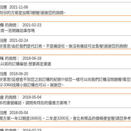
應 2021-11-06
1月份的方案是加贈3期喔!謝謝您的詢問~
傑
的詢問： 2021-02-23
腸胃一百問雜誌庫存嗎
應 2021-02-24
好意思!由於我們是代訂商，不是雜誌社，故沒有雜誌可出售喔!謝謝您的詢問!
味
的詢問： 2018-06-19
以前的訂購編號.想要再定康建
應 2018-06-20
好意思!這裡查不到您之前訂購的紀錄!!!但您一樣可以向我們訂購沒問題喔!看
642-3366找陳小姐訂購也可以。謝謝您~
皮
的詢問： 2018-05-04
2年的康健雜誌，請問有特別的優惠方案嗎？
應 2018-05-04
贈方案一年12期是1600元，二年是3200元，會比有贈品的價格便宜喔!請您參
婷
的詢問： 2016-07-23