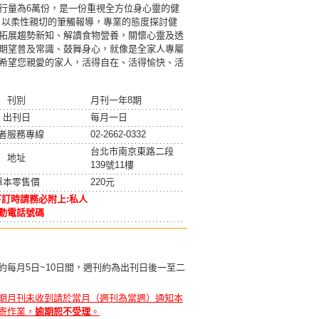
行量為6萬份，是一份重視全方位身心靈的健
 以柔性親切的筆觸報導，專業的態度探討健
拓展趨勢新知、解讀食物營養，關懷心靈及透
期望普及常識、鼓舞身心，就像是全家人專屬
希望您親愛的家人，活得自在、活得愉快、活
刊別
月刊一年8期
出刊日
每月一日
者服務專線
02-2662-0332
台北市南京東路二段
地址
139號11樓
單本零售價
220元
訂時請務必附上:私人
動電話號碼
約每月5日~10日間，週刊約為出刊日後一至二
期月刊未收到請於當月（週刊為當週）通知本
寄作業，
逾期恕不受理
。