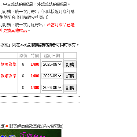
：中文雜誌約需2周，外語雜誌約需6周。
月訂購，統一次月寄出（因此接近月底訂購
天後並配合出刊時間安排寄出）
月訂購，統一次月底寄出，
若當月贈品已送
社更換其他贈品
。
贈專案」則在本站訂閱雜誌的讀者可同時享有。
原價
特價
起訂日期
收到款項為準
0
1400
收到款項為準
0
1400
0
1400
單)
■
郵寄超商繳款單(歡迎來電索取)