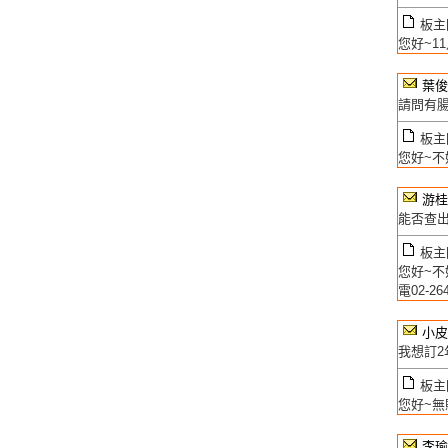
板主回
您好~1
葉俊
請問有
板主回
您好~不
游桂
能否查出
板主回
您好~不
電02-2
小皮
我想訂
板主回
您好~無
李瑜