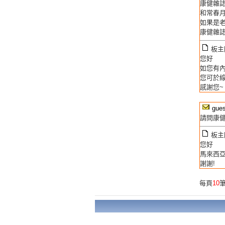
康健雜
和常春月
如果是老
康健雜
板主回
您好
如您有
您可於
感謝您~
gues
請問康
板主回
您好
馬來西
謝謝!
每頁
10
筆