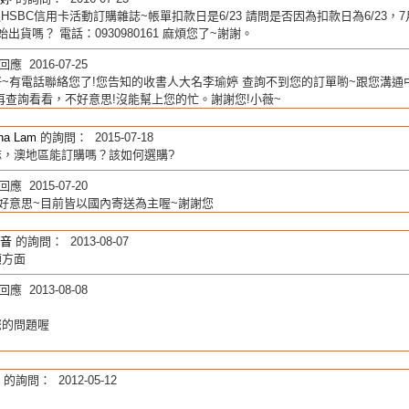
透過HSBC信用卡活動訂購雜誌~帳單扣款日是6/23 請問是否因為扣款日為6/2
始出貨嗎？ 電話：0930980161 麻煩您了~謝謝。
應 2016-07-25
~有電話聯絡您了!您告知的收書人大名李瑜婷 查詢不到您的訂單喲~跟您溝
再查詢看看，不好意思!沒能幫上您的忙。謝謝您!小薇~
ina Lam
的詢問： 2015-07-18
誌，澳地區能訂購嗎？該如何選購?
應 2015-07-20
好意思~目前皆以國內寄送為主喔~謝謝您
音
的詢問： 2013-08-07
顧方面
應 2013-08-08
您的問題喔
的詢問： 2012-05-12