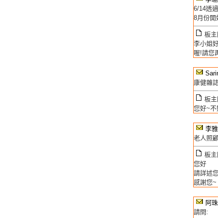
6/14
8月份開
板主回
李小姐好
喔!請您
Sar
康健雜
板主回
您好~不
李雅
老人照
板主回
您好
請詳述
感謝您~
阿珠
請問: