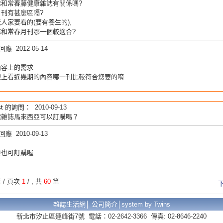
誌和常春藤健康雜誌有關係嗎?
刊有甚麼區隔?
人家要看的(要有養生的),
誌和常春月刊哪一個較適合?
應 2012-05-14
內容上的需求
線上看近幾期的內容哪一刊比較符合您要的唷
t
的詢問： 2010-09-13
健雜誌馬來西亞可以訂購嗎？
應 2010-09-13
亞也可訂購喔
 / 頁次
1
/
, 共
60
筆
雜誌生活網│
公司簡介
│
system by Twins
新北市汐止區連峰街7號 電話：02-2642-3366 傳真: 02-8646-2240