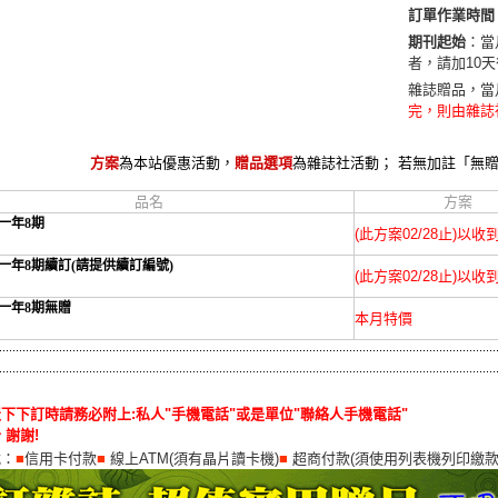
訂單作業時間
期刊起始
：當
者，請加10
雜誌贈品，當
完，則由雜誌
方案
為本站優惠活動，
贈品選項
為雜誌社活動； 若無加註「無
品名
方案
一年8期
(此方案02/28止)以
一年8期續訂(請提供續訂編號)
(此方案02/28止)以
一年8期無贈
本月特價
下下訂時請務必附上:私人"手機電話"或是單位"聯絡人手機電話"
 謝謝!
式：
■
信用卡付款
■
線上ATM(須有晶片讀卡機)
■
超商付款(須使用列表機列印繳款