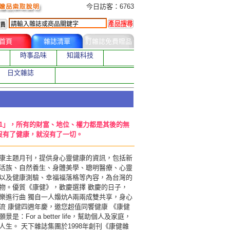
今日訂購者
今日訪客：6763
首頁
雜誌清單
訂雜誌免費贈品
時事品味
知識科技
日文雜誌
1」，所有的財富、地位、權力都是其後的無
沒有了健康，就沒有了一切。
康主題月刊，提供身心靈健康的資訊，包括新
活族、自然養生、身體美學、聰明醫療、心靈
以及健康測驗、幸福福落格等內容，為台灣的
物。優質《康健》，歡慶選擇 歡慶的日子，
樂進行曲 獨自一人嬝炕A兩兩成雙共享，身心
流 康健四週年慶，邀您超值同饗健康 《康健
是：For a better life，幫助個人及家庭，
人生。 天下雜誌集團於1998年創刊《康健雜