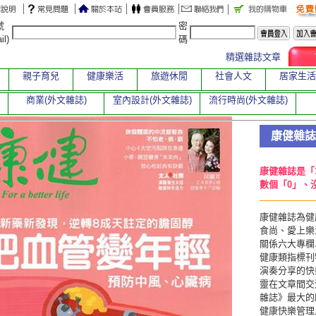
號
密
il)
碼
精選雜誌文章
親子育兒
健康樂活
旅遊休閒
社會人文
居家生活
商業(外文雜誌)
室內設計(外文雜誌)
流行時尚(外文雜誌)
康健雜誌
康健雜誌是「
數個「0」、
康健雜誌為健
食尚、愛上樂
關係六大專欄
健康類指標刊
演奏分享的快
靈在文章間交
雜誌》最大的願景
健康快樂管理