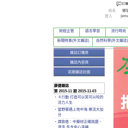
尚未
帳
登入
(ema
財經企管
語言學習
流行時尚
新聞時事(外文雜誌)
自然科學(外文雜誌)
雜誌訂購頁
雜誌內容頁
前期雜誌封面
康健雜誌
第 2015-11 期 2015-11-03
‧
４行動 打造可以笑可以咬的
活力人生
‧
當野餐遇上地中海 樂活大加
分
‧
譚敦慈：中藥材正確挑選、
清洗 冬令安心溫補