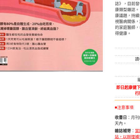
誌》，目前發
康類型雜誌。
康議題，持續
視醫病關係，
的家庭醫師，
得健康。
讀
即日起康健下
行
■注意事項
收書日
：月刊
天內。
雜誌補寄
：
當
站，以辦理補