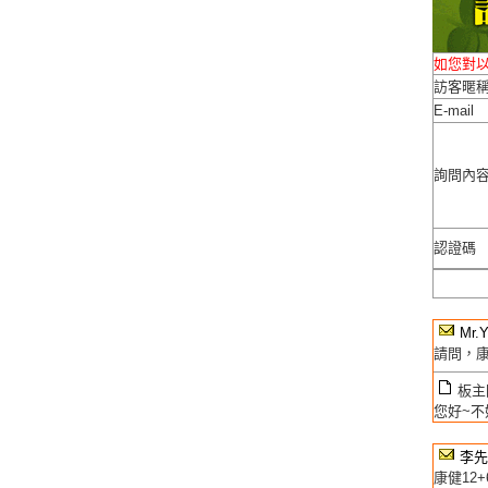
如您對
訪客暱
E-mail
詢問內
認證碼
Mr.
請問，康
板主回
您好~不
李先
康健12