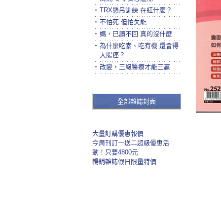
‧
TRX懸吊訓練 在紅什麼？
‧
不怕死 但怕失能
‧
媽，已讀不回 真的沒什麼
‧
為什麼吃素、吃有機 還會得
大腸癌？
‧
改變，三級醫療才能三贏
全部雜誌封面
大量訂購優惠報價
今周刊訂一送二超級優惠活
動！只要4800元
暢銷雜誌假日限量特價