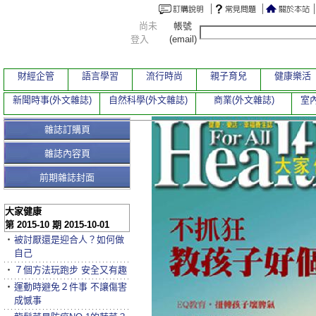
尚未
帳號
登入
(email)
財經企管
語言學習
流行時尚
親子育兒
健康樂活
新聞時事(外文雜誌)
自然科學(外文雜誌)
商業(外文雜誌)
室內
雜誌訂購頁
雜誌內容頁
前期雜誌封面
大家健康
第 2015-10 期 2015-10-01
‧
被討厭還是迎合人？如何做
自己
‧
７個方法玩跑步 安全又有趣
‧
運動時避免２件事 不讓傷害
成憾事