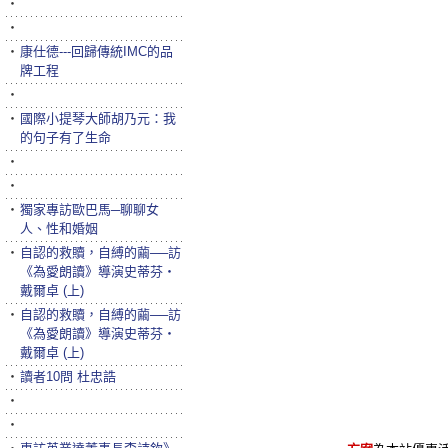
‧
‧
‧
康仕德---回歸傳統IMC的品
牌工程
‧
‧
國際小提琴大師胡乃元：我
的句子有了生命
‧
‧
‧
獨家專訪歐巴馬─聊聊女
人、性和婚姻
‧
自認的救贖，自縛的繭──訪
《為愛朗讀》導演史蒂芬‧
戴爾卓 (上)
‧
自認的救贖，自縛的繭──訪
《為愛朗讀》導演史蒂芬‧
戴爾卓 (上)
‧
讀者10問 杜忠誥
‧
‧