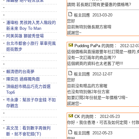
‧
陳鏞基 絕不輕言放棄
請問:若長期訂閱有更優惠的價格嗎?
‧
‧
板主回應 2013-03-20
您好
‧
潘瑋柏 男孩跨入男人階段的
目前無特別做長期方案唷
新未來 Boy To Man
感謝您~
‧
阿美英雄 獅披秀登場
‧
台北市都會小旅行 單車兜風
Pudding PaPa
的詢問： 2012-12-0
逛街散步
這個價格與直接跟豐年社訂閱是一樣的,有
‧
沒有一次訂兩年的商品嗎??
這個網頁的資料也太老舊了吧!!!
‧
‧
賴清德的台南夢
板主回應 2012-12-07
‧
陳奕迅 過癮獨角戲
您好
目前沒有贈品的方案喔
‧
頂級超市精品巧克力首選
也沒有特別做2年份方案
Top6
如要訂閱2年份就是一年價格*2唷~
‧
岑永康：幫孩子存金錢 不如
感謝您~
存觀念
‧
CK
的詢問： 2012-05-23
‧
你好，我住香港，可否及如何定閱，付款
‧
高文茂：看到數字再做判
板主回應 2012-05-23
斷，就不會犯錯(下)
您好