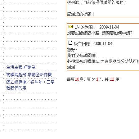
‧
很抱歉！目前無提供試閱的服務。
‧
感謝您的提問！
‧
‧
LN
的詢問： 2009-11-04
‧
想要試閱鄉間小路, 請問要如何申請?
‧
板主回應 2009-11-04
‧
您好~
‧
我們沒有試閱喔!
‧
必須您有訂購雜誌.才有贈品部分雜誌可
‧
生活主張 巧創業
謝謝
‧
物聯網起飛 帶動全新商機
每頁
10
筆 / 頁次
1
/
, 共
12
筆
‧
簡立峰專欄／這些年，三星
教我們的事
‧
‧
‧
‧
‧