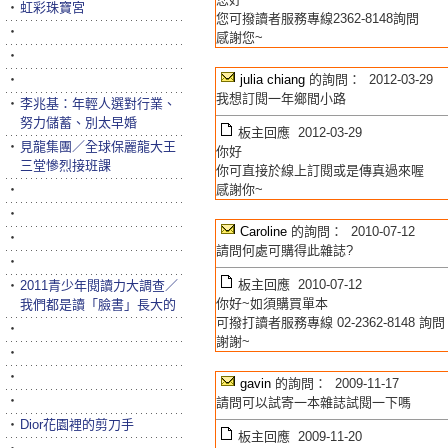
‧
虹彩珠寶宮
您可撥讀者服務專線2362-8148詢問
‧
感謝您~
‧
‧
julia chiang
的詢問： 2012-03-29
我想訂閱一年鄉間小路
‧
李兆基：年輕人選對行業、
努力儲蓄、別太早婚
板主回應 2012-03-29
‧
見龍集團／全球保麗龍大王
你好
三堂慘烈接班課
你可直接於線上訂閱或是傳真過來喔
‧
感謝你~
‧
Caroline
的詢問： 2010-07-12
‧
請問何處可購得此雜誌?
‧
板主回應 2010-07-12
‧
2011青少年閱讀力大調查／
你好~如須購買單本
我們都是讀「臉書」長大的
可撥打讀者服務專線 02-2362-8148 詢問
‧
謝謝~
‧
‧
gavin
的詢問： 2009-11-17
‧
請問可以試寄一本雜誌試閱一下嗎
‧
Dior花園裡的剪刀手
板主回應 2009-11-20