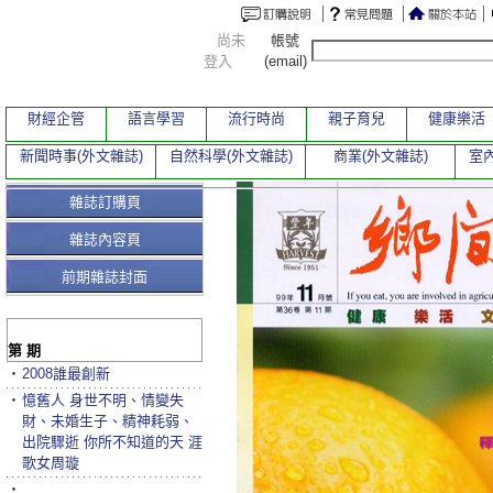
尚未
帳號
登入
(email)
財經企管
語言學習
流行時尚
親子育兒
健康樂活
新聞時事(外文雜誌)
自然科學(外文雜誌)
商業(外文雜誌)
室內
雜誌訂購頁
雜誌內容頁
前期雜誌封面
第 期
‧
2008誰最創新
‧
憶舊人 身世不明、情變失
財、未婚生子、精神耗弱、
出院驟逝 你所不知道的天 涯
歌女周璇
‧