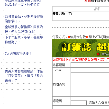
‧
專訪英業達董事長李詩欽》
方案
為本站優惠
被超越的一哥，如何追趕
品名
‧
鄉間小路(一年)
‧
29種營養品‧孕期產後健康
沒煩惱(下)
‧
全球競爭力新指標》國家治
理，進入品牌時代(上)
付款方式：
■
信用卡付款
■
線上ATM(須
‧
下半年股票、基金，長線短
做就對了！
‧
‧
7大必勝談判絕技！
‧
如您對以上的商品說明仍有疑問，請利
訪客暱稱
‧
E-mail
‧
菁英人才發展經驗談：你在
「打造菁英」，還是「改造
菁英」？
詢問內容
‧
‧
‧
認證碼
請輸入右側圖片
‧