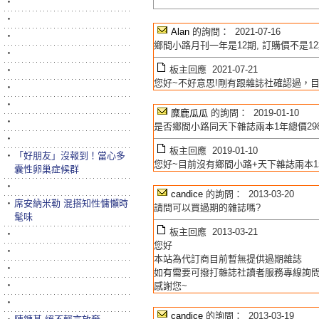
‧
‧
Alan
的詢問： 2021-07-16
‧
鄉間小路月刊一年是12期, 訂購價不是12期
‧
板主回應 2021-07-21
‧
您好~不好意思!剛有跟雜誌社確認過，目
‧
‧
糜鹿瓜瓜
的詢問： 2019-01-10
‧
是否鄉間小路同天下雜誌兩本1年總價29
‧
板主回應 2019-01-10
‧
「好朋友」沒報到！當心多
您好~目前沒有鄉間小路+天下雜誌兩本1年
囊性卵巢症候群
‧
candice
的詢問： 2013-03-20
‧
席安納米勒 混搭知性慵懶時
請問可以買過期的雜誌嗎?
髦味
板主回應 2013-03-21
‧
您好
‧
本站為代訂商目前暫無提供過期雜誌
‧
如有需要可撥打雜誌社讀者服務專線詢
‧
感謝您~
‧
candice
的詢問： 2013-03-19