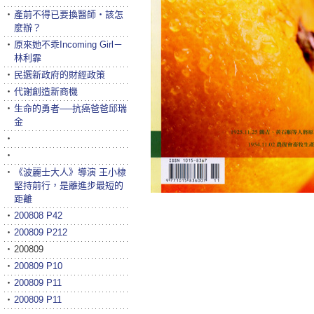
‧
產前不得已要換醫師‧該怎
麼辦？
‧
原來她不乖Incoming Girl－
林利霏
‧
民選新政府的財經政策
‧
代謝創造新商機
‧
生命的勇者──抗癌爸爸邱瑞
金
‧
‧
‧
《波麗士大人》導演 王小棣
堅持前行，是離進步最短的
距離
‧
200808 P42
‧
200809 P212
‧
200809
‧
200809 P10
‧
200809 P11
‧
200809 P11