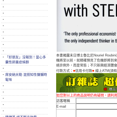
‧
‧
‧
‧
‧
‧
‧
‧
‧
本書揭露末日博士魯比尼Nouriel Ro
‧
「好朋友」沒報到！當心多
機將至以前，就精確預見了危機即將到
囊性卵巢症候群
絕非例外，而是常態；不只新興經濟體
‧
付款方式：
■
信用卡付款
■
線上ATM(須
‧
席安納米勒 混搭知性慵懶時
髦味
‧
‧
如您對以上的商品說明仍有疑問，請利
‧
訪客暱稱
‧
E-mail
‧