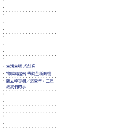
‧
‧
‧
‧
‧
‧
‧
‧
‧
‧
生活主張 巧創業
‧
物聯網起飛 帶動全新商機
‧
簡立峰專欄／這些年，三星
教我們的事
‧
‧
‧
‧
‧