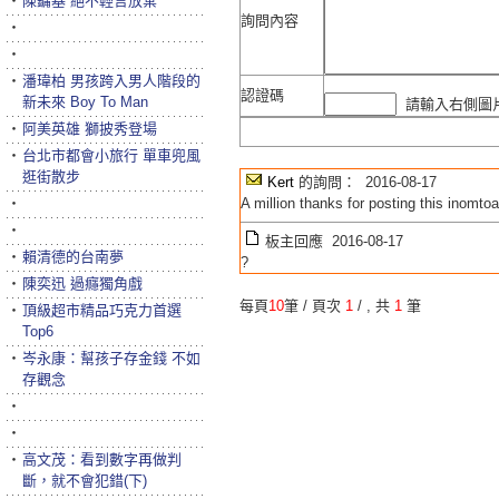
‧
陳鏞基 絕不輕言放棄
詢問內容
‧
‧
‧
潘瑋柏 男孩跨入男人階段的
認證碼
新未來 Boy To Man
請輸入右側圖片
‧
阿美英雄 獅披秀登場
‧
台北市都會小旅行 單車兜風
逛街散步
Kert
的詢問： 2016-08-17
‧
A million thanks for posting this inomtoar
‧
板主回應 2016-08-17
‧
賴清德的台南夢
?
‧
陳奕迅 過癮獨角戲
每頁
10
筆 / 頁次
1
/
, 共
1
筆
‧
頂級超市精品巧克力首選
Top6
‧
岑永康：幫孩子存金錢 不如
存觀念
‧
‧
‧
高文茂：看到數字再做判
斷，就不會犯錯(下)