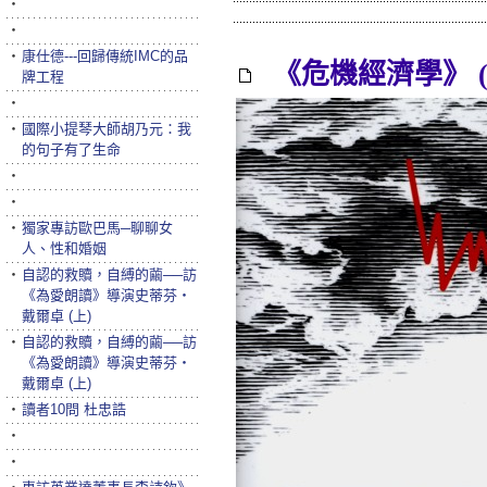
‧
‧
‧
康仕德---回歸傳統IMC的品
《危機經濟學》 (
牌工程
‧
‧
國際小提琴大師胡乃元：我
的句子有了生命
‧
‧
‧
獨家專訪歐巴馬─聊聊女
人、性和婚姻
‧
自認的救贖，自縛的繭──訪
《為愛朗讀》導演史蒂芬‧
戴爾卓 (上)
‧
自認的救贖，自縛的繭──訪
《為愛朗讀》導演史蒂芬‧
戴爾卓 (上)
‧
讀者10問 杜忠誥
‧
‧