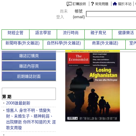
尚未
帳號
登入
(email)
財經企管
語言學習
流行時尚
親子育兒
健康樂活
新聞時事(外文雜誌)
自然科學(外文雜誌)
商業(外文雜誌)
室內
雜誌訂購頁
雜誌內容頁
前期雜誌封面
第 期
‧
2008誰最創新
‧
憶舊人 身世不明、情變失
財、未婚生子、精神耗弱、
出院驟逝 你所不知道的天 涯
歌女周璇
‧