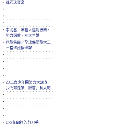
‧
虹彩珠寶宮
‧
‧
‧
‧
李兆基：年輕人選對行業、
努力儲蓄、別太早婚
‧
見龍集團／全球保麗龍大王
三堂慘烈接班課
‧
‧
‧
‧
‧
2011青少年閱讀力大調查／
我們都是讀「臉書」長大的
‧
‧
‧
‧
‧
Dior花園裡的剪刀手