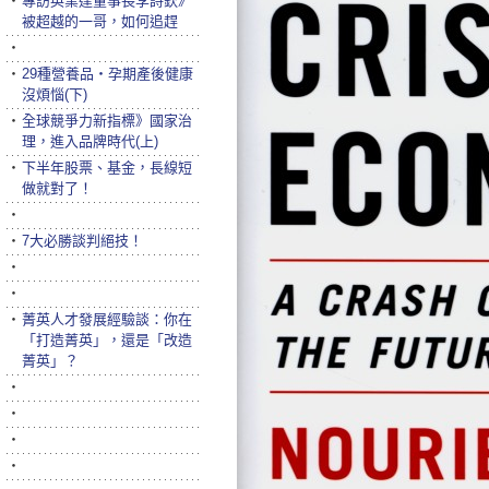
‧
專訪英業達董事長李詩欽》
被超越的一哥，如何追趕
‧
‧
29種營養品‧孕期產後健康
沒煩惱(下)
‧
全球競爭力新指標》國家治
理，進入品牌時代(上)
‧
下半年股票、基金，長線短
做就對了！
‧
‧
7大必勝談判絕技！
‧
‧
‧
菁英人才發展經驗談：你在
「打造菁英」，還是「改造
菁英」？
‧
‧
‧
‧