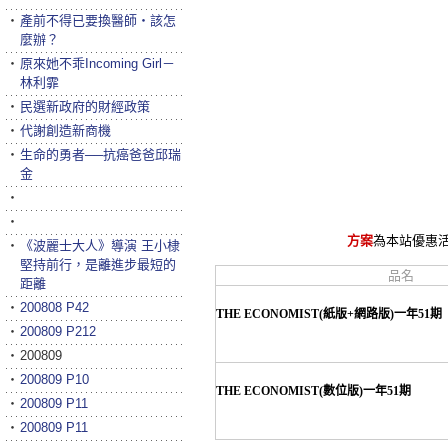
‧
產前不得已要換醫師‧該怎
麼辦？
‧
原來她不乖Incoming Girl－
林利霏
‧
民選新政府的財經政策
‧
代謝創造新商機
‧
生命的勇者──抗癌爸爸邱瑞
金
‧
‧
方案
為本站優惠
‧
《波麗士大人》導演 王小棣
堅持前行，是離進步最短的
品名
距離
‧
200808 P42
THE ECONOMIST(紙版+網路版)一年51期
‧
200809 P212
‧
200809
‧
200809 P10
THE ECONOMIST(數位版)一年51期
‧
200809 P11
‧
200809 P11