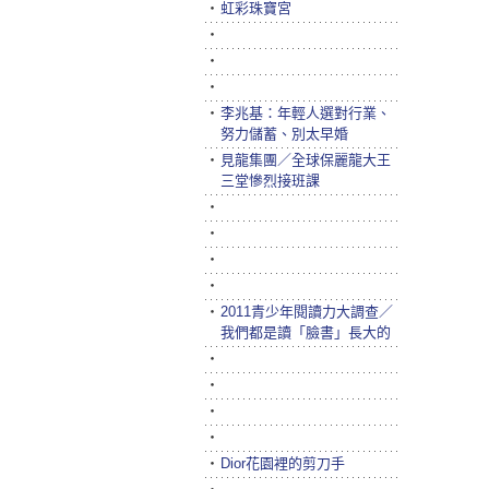
‧
虹彩珠寶宮
‧
‧
‧
‧
李兆基：年輕人選對行業、
努力儲蓄、別太早婚
‧
見龍集團／全球保麗龍大王
三堂慘烈接班課
‧
‧
‧
‧
‧
2011青少年閱讀力大調查／
我們都是讀「臉書」長大的
‧
‧
‧
‧
‧
Dior花園裡的剪刀手