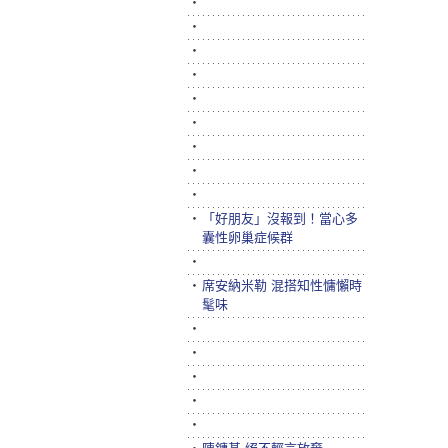
‧
‧
‧
‧
‧
‧
‧
‧
‧
‧
「好朋友」沒報到！當心多
囊性卵巢症候群
‧
‧
席安納米勒 混搭知性慵懶時
髦味
‧
‧
‧
‧
‧