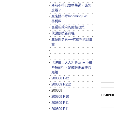
‧
產前不得已要換醫師‧該怎
麼辦？
‧
原來她不乖Incoming Girl－
林利霏
‧
民選新政府的財經政策
‧
代謝創造新商機
‧
生命的勇者──抗癌爸爸邱瑞
金
‧
‧
‧
《波麗士大人》導演 王小棣
堅持前行，是離進步最短的
距離
‧
200808 P42
‧
200809 P212
‧
200809
HARPER
‧
200809 P10
‧
200809 P11
‧
200809 P11