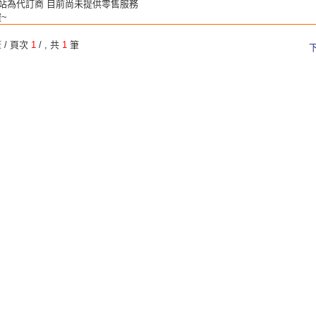
站為代訂商 目前尚未提供零售服務
~
 / 頁次
1
/
, 共
1
筆