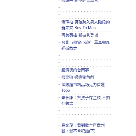
‧
陳鏞基 絕不輕言放棄
‧
‧
‧
潘瑋柏 男孩跨入男人階段的
新未來 Boy To Man
‧
阿美英雄 獅披秀登場
‧
台北市都會小旅行 單車兜風
逛街散步
‧
‧
‧
賴清德的台南夢
‧
陳奕迅 過癮獨角戲
‧
頂級超市精品巧克力首選
Top6
‧
岑永康：幫孩子存金錢 不如
存觀念
‧
‧
‧
高文茂：看到數字再做判
斷，就不會犯錯(下)