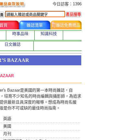
今日訂購者
今日訪客：1396
首頁
雜誌清單
訂雜誌免費贈品
時事品味
知識科技
日文雜誌
’S BAZAAR
BAZAAR
er's Bazaar是美國的第一本時尚雜誌，自
刊來，培育不少知名的時尚編輯與攝影師，為追求
提供最新且具深度的報導。想成為時尚名媛
版是你不可或缺的最佳時尚指南。
英語
美國
月刊