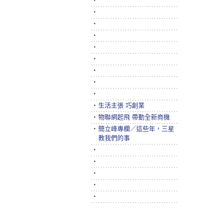
‧
‧
‧
‧
‧
‧
‧
‧
‧
‧
生活主張 巧創業
‧
物聯網起飛 帶動全新商機
‧
簡立峰專欄／這些年，三星
教我們的事
‧
‧
‧
‧
‧