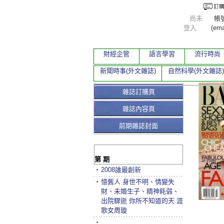
尚未
帳
登入
(ema
財經企管
語言學習
流行時尚
新聞時事(外文雜誌)
自然科學(外文雜誌)
雜誌訂購頁
雜誌內容頁
前期雜誌封面
第 期
‧
2008誰最創新
‧
憶舊人 身世不明、情變失
財、未婚生子、精神耗弱、
出院驟逝 你所不知道的天 涯
歌女周璇
‧