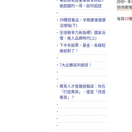
‧
專訪英業達董事長李詩欽》
你好~本
被超越的一哥，如何追趕
很抱歉喔
‧
每頁
10
筆
‧
29種營養品‧孕期產後健康
沒煩惱(下)
‧
全球競爭力新指標》國家治
理，進入品牌時代(上)
‧
下半年股票、基金，長線短
做就對了！
‧
‧
7大必勝談判絕技！
‧
‧
‧
菁英人才發展經驗談：你在
「打造菁英」，還是「改造
菁英」？
‧
‧
‧
‧