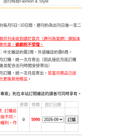
流行時尚Fashion & Style
約每月5日~10日間，週刊約為出刊日後一至二
期月刊未收到請於當月（週刊為當週）通知本
寄作業，
逾期恕不受理
。
：中文雜誌約需2周，外語雜誌約需6周。
月訂購，統一次月寄出（因此接近月底訂購
天後並配合出刊時間安排寄出）
月訂購，統一次月底寄出，
若當月贈品已送
社更換其他贈品
。
贈專案」則在本站訂閱雜誌的讀者可同時享有。
原價
特價
起訂日期
, 訂購前
價皆不同，
0
5990
的權利，作