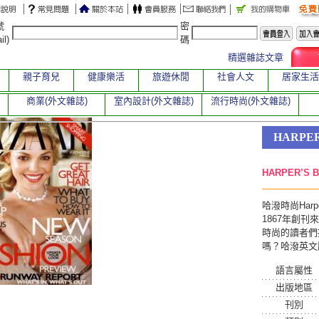
號
密
il)
碼
精選雜誌文章
親子育兒
健康樂活
旅遊休閒
社會人文
居家生活
商業(外文雜誌)
室內設計(外文雜誌)
流行時尚(外文雜誌)
HARPER
HARPER’S 
哈潑時尚Harp
1867年創
時尚的讀者們
嗎？哈潑英文
語言屬性
出版地區
刊別