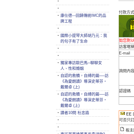
‧
‧
付款方
‧
康仕德---回歸傳統IMC的品
牌工程
‧
‧
國際小提琴大師胡乃元：我
如您對
的句子有了生命
訪客暱
‧
E-mail
‧
‧
獨家專訪歐巴馬─聊聊女
人、性和婚姻
詢問內
‧
自認的救贖，自縛的繭──訪
《為愛朗讀》導演史蒂芬‧
戴爾卓 (上)
認證碼
‧
自認的救贖，自縛的繭──訪
《為愛朗讀》導演史蒂芬‧
戴爾卓 (上)
‧
讀者10問 杜忠誥
EE
‧
可否只
‧
板主回