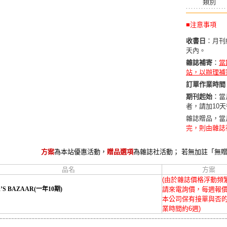
類別
■注意事項
收書日
：月刊
天內。
雜誌補寄
：
當
站，以辦理補
訂單作業時間
期刊起始
：當
者，請加10
雜誌贈品，當
完，則由雜誌
方案
為本站優惠活動，
贈品選項
為雜誌社活動； 若無加註「無
品名
方案
(由於雜誌價格浮動頻繁
’S BAZAAR(一年10期)
請來電詢價，每週報
本公司保有接單與否
業時間約6週)