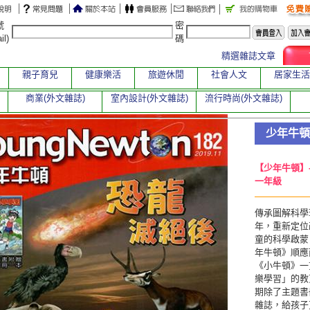
號
密
il)
碼
精選雜誌文章
親子育兒
健康樂活
旅遊休閒
社會人文
居家生活
商業(外文雜誌)
室內設計(外文雜誌)
流行時尚(外文雜誌)
少年牛頓
【少年牛頓】
一年級
傳承圖解科學
年，重新定位
童的科學啟蒙
年牛頓》順應
《小牛頓》一
樂學習」的教
期除了主題書
雜誌，給孩子