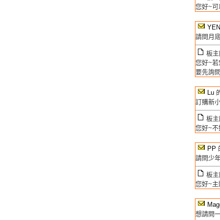
您好~可
YE
請問月底
板主回
您好~若
要先詢問
Lu
的
訂購新小
板主回
您好~不
PP
請問少年
板主回
您好~主
Mag
想請問