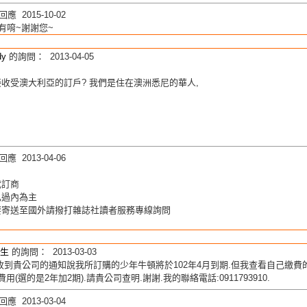
應 2015-10-02
有唷~謝謝您~
dy
的詢問： 2013-04-05
收受澳大利亞的訂戶? 我們是住在澳洲悉尼的華人,
應 2013-04-06
代訂商
已過內為主
要寄送至國外請撥打雜誌社讀者服務專線詢問
生
的詢問： 2013-03-03
收到貴公司的通知說我所訂購的少年牛頓將於102年4月到期.但我查看自己繳費的信
用(選的是2年加2期).請貴公司查明.謝謝.我的聯絡電話:0911793910.
應 2013-03-04