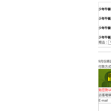
少年牛頓
少年牛頓
少年牛頓
少年牛頓
贈品：
9月份將
付款方
如您對
訪客暱
E-mail