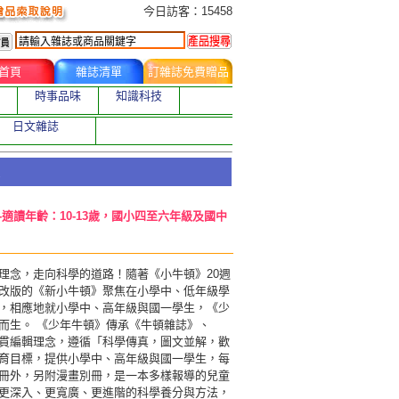
今日訂購者
今日訪客：15458
首頁
雜誌清單
訂雜誌免費贈品
時事品味
知識科技
日文雜誌
-適讀年齡：10-13歲，國小四至六年級及國中
理念，走向科學的道路！隨著《小牛頓》20週
改版的《新小牛頓》聚焦在小學中、低年級學
，相應地就小學中、高年級與國一學生，《少
而生。 《少年牛頓》傳承《牛頓雜誌》、
貫編輯理念，遵循「科學傳真，圖文並解，歡
育目標，提供小學中、高年級與國一學生，每
冊外，另附漫畫別冊，是一本多樣報導的兒童
更深入、更寬廣、更進階的科學養分與方法，