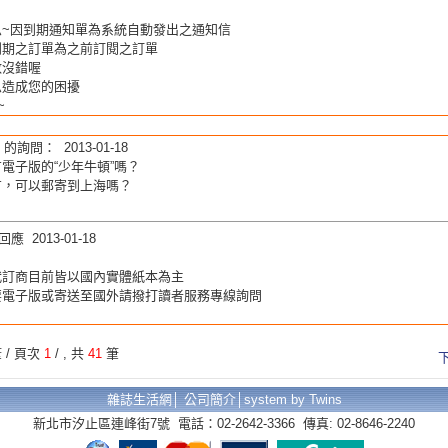
思~因到期通知單為系統自動發出之通知信
04到期之訂單為之前訂閱之訂單
數沒錯喔
思造成您的困擾
~
的詢問： 2013-01-18
電子版的“少年牛頓”嗎？
有，可以郵寄到上海嗎？
應 2013-01-18
代訂商目前皆以國內實體紙本為主
要電子版或寄送至國外請撥打讀者服務專線詢問
 / 頁次
1
/
, 共
41
筆
雜誌生活網│
公司簡介
│
system by Twins
新北市汐止區連峰街7號 電話：02-2642-3366 傳真: 02-8646-2240