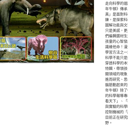
走向科學的道
年牛頓》傳承
真」是面對科
鍊，是探索科
圖解功能與文
只是美感，更
們編輯選材生
孩童的心智發
識維他命！漫
學習方法之一
科學不能只是
穿透科學的本
特輯，帶領孩
關領域的現象
進而研究、思
腦筋動起來的
年牛頓》除了
的科學報導專
看天下」、「
與實驗的科學
控制機械的「
目前正在研究
野。