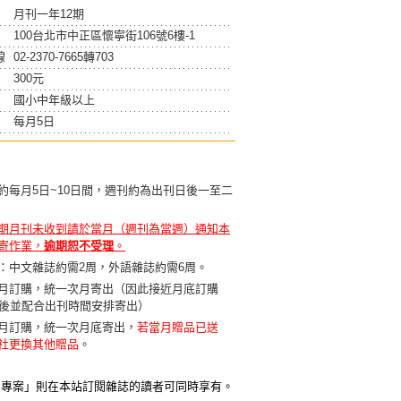
月刊一年12期
100台北市中正區懷寧街106號6樓-1
線
02-2370-7665轉703
300元
國小中年級以上
每月5日
約每月5日~10日間，週刊約為出刊日後一至二
期月刊未收到請於當月（週刊為當週）通知本
寄作業，
逾期恕不受理
。
：中文雜誌約需2周，外語雜誌約需6周。
月訂購，統一次月寄出（因此接近月底訂購
天後並配合出刊時間安排寄出）
月訂購，統一次月底寄出，
若當月贈品已送
社更換其他贈品
。
贈專案」則在本站訂閱雜誌的讀者可同時享有。