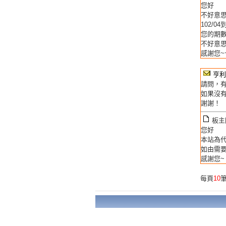
您好
不好意
102/
您的期
不好意
感謝您~
亨利
請問，有
如果沒
謝謝！
板主回
您好
本站為
如由需
感謝您~
每頁
10
筆