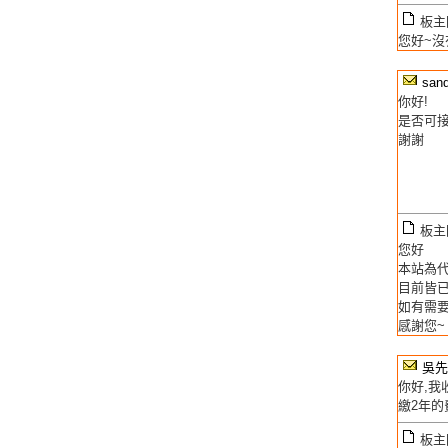
板主回
您好~沒
san
你好!
是否可接
謝謝
板主回
您好
本站為
目前皆
如有需
感謝您~
吳先
你好,我
繳2年的費
板主回