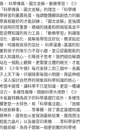
路。 科學傳真，圖文並解，歡樂學習！《少
「科學傳真、圖文並解」的理念，「科學傳
學研習的嚴肅態度，強調整體觀與創造力的鍛
學真相最好的才能訓練；「圖文並解」是強調
字說明同等重要，精細的插畫和照相寫真並不
是詮釋知識的有力工具；「歡樂學習」則讓我
活化、趣味化、易解易學而且好玩，務求貼近
展，呵護根與芽的茁壯。 科學漫畫--滿滿的知
畫對孩子的吸引力不容小覷，是公認最輕鬆的
深入知識核心，引導孩子思考！我們相信解讀
站在一個點上觀察，更需要立體的眼光，才能
質！《少年牛頓》每月安排二到三個中、長篇
子上天下海，仔細探索每個小問題，再延伸相
、深入探討自然界的現象與科學知識的核心，
考箇中道理，讓科學不只是知識，更是一種讓
活力。 多樣性報導，開啟科學大視野！《少
中長篇特輯為孩子的科學基礎打底外，多樣性
欄更是一大特色，有「科學魔法園」、「放眼
科技新鮮事」……等專欄，除了奠定基礎知識
精神外，還有如火星探測最新結果、運用想法
超能力晶片」以及器官印表機……等科學家們
的最前線，為孩子開啟一個更前瞻的科學視