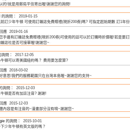
以的!就是用郵局平信寄出喔!謝謝您的詢問!
N
的詢問： 2019-01-15
前訂少年牛頓 可使用訂雜誌免費贈禮(現折200券)嗎? 可指定起始期數 訂1年份
應 2019-01-16
您手邊有訂雜誌免費贈禮(現折200券)可使用的話可以於訂購時折價喔!若是要訂過
雜誌社是否可接單喔!謝謝您~
詢問： 2017-12-05
牛頓可以寄美國紐約嗎？ 費用要怎麼算?
應 2018-03-02
好意思!我們的服務範圍只在台灣本島喔~謝謝您的支持~
的詢問： 2015-12-03
牛頓是否有加註注音? 謝謝!
應 2015-12-03
體內容是有注音的~漫畫部分沒有唷~謝謝您~
gie
的詢問： 2015-10-01
一下少年牛頓有英文版的嗎？