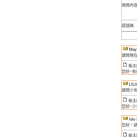
詢問內
認證碼
May
請問現
板主回
您好~有
LIL
請問少
板主回
您好~少
lulu
您好，請
板主回