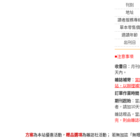
刊別
地址
讀者服務專
單本零售價
適讀年齡
出刊日
■注意事項
收書日
：月刊
天內。
雜誌補寄
：
當
站，以辦理補
訂單作業時間
期刊起始
：當
者，請加10
雜誌贈品，當
完，則由雜誌
方案
為本站優惠活動，
贈品選項
為雜誌社活動； 若無加註「無