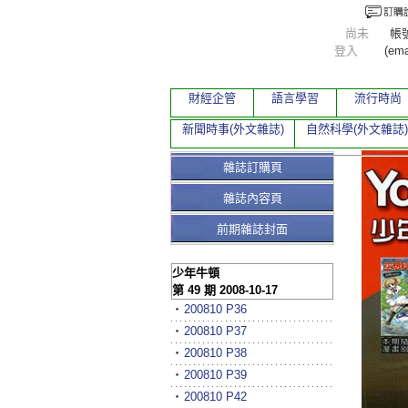
尚未
帳
登入
(ema
財經企管
語言學習
流行時尚
新聞時事(外文雜誌)
自然科學(外文雜誌)
雜誌訂購頁
雜誌內容頁
前期雜誌封面
少年牛頓
第 49 期 2008-10-17
‧
200810 P36
‧
200810 P37
‧
200810 P38
‧
200810 P39
‧
200810 P42