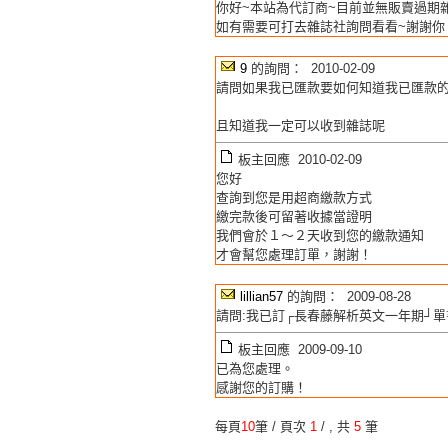
你好~本站為代訂商~目前並無販賣過期
如有需要可打去雜誌社詢問看看~謝謝你
9
的詢問： 2010-02-09
請問如果我已匯款要如何知道我已匯款
且知道我一定可以收到雜誌呢
板主回應 2010-02-09
您好
查詢到您是用超商繳款方式
繳完款後可留著收據當證明
我們會於１～２天收到您的繳款通知
才會幫您處理訂單，謝謝！
lillian57
的詢問： 2009-08-28
請問:我已訂┌長春藤解析英文一年期┘單書本,
板主回應 2009-09-10
已為您處理。
感謝您的訂購！
每頁
10
筆 / 頁次
1
/
, 共
5
筆