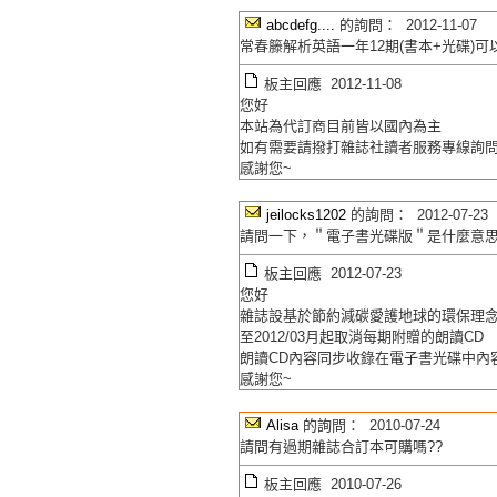
abcdefg....
的詢問： 2012-11-07
常春籐解析英語一年12期(書本+光碟)可
板主回應 2012-11-08
您好
本站為代訂商目前皆以國內為主
如有需要請撥打雜誌社讀者服務專線詢
感謝您~
jeilocks1202
的詢問： 2012-07-23
請問一下，＂電子書光碟版＂是什麼意思
板主回應 2012-07-23
您好
雜誌設基於節約減碳愛護地球的環保理
至2012/03月起取消每期附贈的朗讀CD
朗讀CD內容同步收錄在電子書光碟中內
感謝您~
Alisa
的詢問： 2010-07-24
請問有過期雜誌合訂本可購嗎??
板主回應 2010-07-26