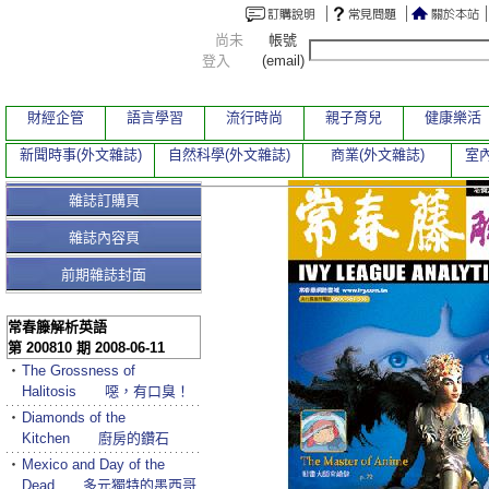
尚未
帳號
登入
(email)
財經企管
語言學習
流行時尚
親子育兒
健康樂活
新聞時事(外文雜誌)
自然科學(外文雜誌)
商業(外文雜誌)
室內
雜誌訂購頁
雜誌內容頁
前期雜誌封面
常春籐解析英語
第 200810 期 2008-06-11
‧
The Grossness of
Halitosis 噁，有口臭！
‧
Diamonds of the
Kitchen 廚房的鑽石
‧
Mexico and Day of the
Dead 多元獨特的墨西哥