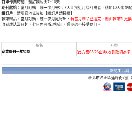
訂單作業時間
：新訂購約需7~10天
期刊起始
：當月訂購，統一次月寄出（因此接近月底訂購者，請加10天後並
續訂戶
：請填寫地址後加【續訂戶請接續】
雜誌贈品，當月訂購，統一次月底寄出，
若當月贈品已送完，則由雜誌社更換
收到雜誌當日起，七日內可辦理退訂，過期恕不接受退訂。
品名
方案
商業周刊一年52期
(此方案03/26止)以收到款項為準
雜誌生活網
新北市汐止區連峰街7號 電話：02