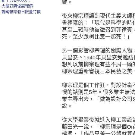
動！只要4800元
鍵。
大量訂購優惠報價
暢銷雜誌假日限量特價
後來柳宗理讀到現代主義大師
書裡寫的：「現代是科學的時
甚至二戰時他被徵召到菲律賓
死，至少跟柯比意一起死！」
另一個影響柳宗理的關鍵人物
貝里安。1940年貝里安受邀
想到以前柳宗理有些不屑一顧
柳宗理重新審視日本民藝之美
柳宗理是個工作狂，對設計毫
慢的話則是5年。很多業主無
業主轟出去，「做為設計公司
說。
從大學畢業後就進入柳工業設
藤田光一說，「柳宗理是個On
標準，「作品只差一公釐就算