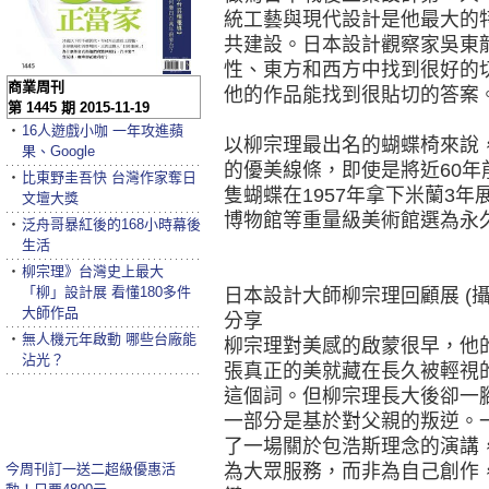
統工藝與現代設計是他最大的
共建設。日本設計觀察家吳東
性、東方和西方中找到很好的
商業周刊
他的作品能找到很貼切的答案
第 1445 期 2015-11-19
‧
16人遊戲小咖 一年攻進蘋
以柳宗理最出名的蝴蝶椅來說
果、Google
的優美線條，即使是將近60
‧
比東野圭吾快 台灣作家奪日
隻蝴蝶在1957年拿下米蘭3年
文壇大獎
博物館等重量級美術館選為永
‧
泛舟哥暴紅後的168小時幕後
生活
‧
柳宗理》台灣史上最大
「柳」設計展 看懂180多件
日本設計大師柳宗理回顧展 (
大師作品
分享
‧
無人機元年啟動 哪些台廠能
柳宗理對美感的啟蒙很早，他
沾光？
張真正的美就藏在長久被輕視
這個詞。但柳宗理長大後卻一
一部分是基於對父親的叛逆。
了一場關於包浩斯理念的演講
今周刊訂一送二超級優惠活
為大眾服務，而非為自己創作