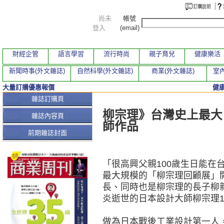
尚未
帳號
登入
(email)
財經企管
語言學習
流行時尚
親子育兒
健康樂活
新聞時事(外文雜誌)
自然科學(外文雜誌)
商業(外文雜誌)
室內
大量訂購優惠報價
健
本期文章
雜誌訂購頁
柳宗理》台灣史上最大「
雜誌內容頁
師作品
前期雜誌封面
「很高興父親100歲生日能在
最大規模的「柳宗理回顧展」
長、同時也是柳宗理的長子柳
炎逝世的日本設計大師柳宗理1
做為日本戰後工業設計第一人