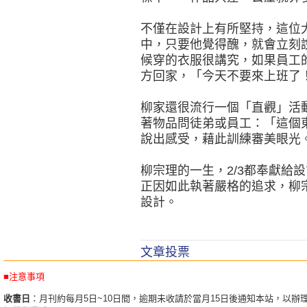
不僅在設計上有所堅持，這位
中，只要他覺得醜，就會立刻
候穿的衣服很講究，如果員工
方回家，「今天不要來上班了
柳家還很流行一個「直觀」活
著物品問徒弟或員工：「這個
說出感受，藉此訓練審美眼光
柳宗理的一生，2/3都奉獻給
正因如此執著嚴格的追求，柳
設計。
文章投票
■注意事項
收書日
：月刊約每月5日~10日間，逾期未收請於當月15日後通知本站，以辦