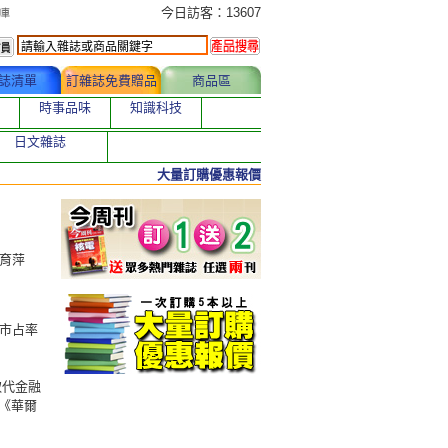
今日訂購者
今日訪客：13607
誌清單
訂雜誌免費贈品
商品區
時事品味
知識科技
日文雜誌
大量訂購優惠報價
康育萍
成市占率
取代金融
《華爾