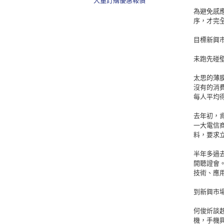
大量訂購優惠報價
為避免感
序，才完
目標新興
未跑先碰
太思的薄
沒有的消
每人平均
去年初，肯
一大電信商
料，要求
半年多過
開聽證會
技術、應
到新興市
何俊炘談
機，手機