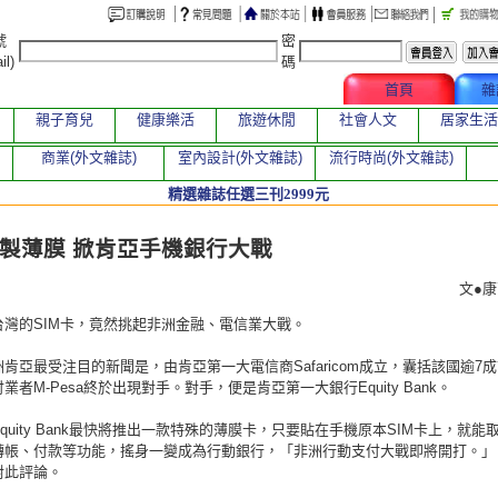
號
密
il)
碼
文章總覽
首頁
雜
親子育兒
健康樂活
旅遊休閒
社會人文
居家生活
商業(外文雜誌)
室內設計(外文雜誌)
流行時尚(外文雜誌)
精選雜誌任選三刊2999元
章
製薄膜 掀肯亞手機銀行大戰
文●
台灣的SIM卡，竟然挑起非洲金融、電信業大戰。
肯亞最受注目的新聞是，由肯亞第一大電信商Safaricom成立，囊括該國逾7
業者M-Pesa終於出現對手。對手，便是肯亞第一大銀行Equity Bank。
quity Bank最快將推出一款特殊的薄膜卡，只要貼在手機原本SIM卡上，就能
轉帳、付款等功能，搖身一變成為行動銀行，「非洲行動支付大戰即將開打。」
對此評論。