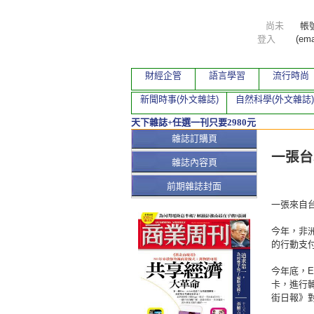
尚未
帳
登入
(ema
財經企管
語言學習
流行時尚
新聞時事(外文雜誌)
自然科學(外文雜誌)
天下雜誌+任選一刊只要2980元
本期文
雜誌訂購頁
一張台
雜誌內容頁
前期雜誌封面
一張來自
今年，非洲
的行動支付
今年底，E
卡，進行
街日報》