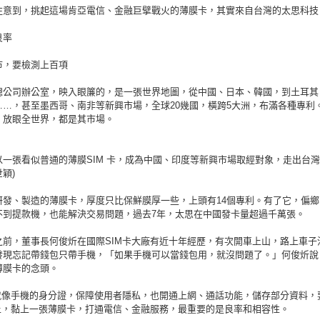
注意到，挑起這場肯亞電信、金融巨擘戰火的薄膜卡，其實來自台灣的太思科技
良率
市，要檢測上百項
總公司辦公室，映入眼簾的，是一張世界地圖，從中國、日本、韓國，到土耳其
……，甚至墨西哥、南非等新興市場，全球20幾國，橫跨5大洲，布滿各種專利
，放眼全世界，都是其市場。
一張看似普通的薄膜SIM 卡，成為中國、印度等新興市場取經對象，走出台灣。
穎)
研發、製造的薄膜卡，厚度只比保鮮膜厚一些，上頭有14個專利。有了它，偏鄉
不到提款機，也能解決交易問題，過去7年，太思在中國發卡量超過千萬張。
之前，董事長何俊炘在國際SIM卡大廠有近十年經歷，有次開車上山，路上車子
發現忘記帶錢包只帶手機，「如果手機可以當錢包用，就沒問題了。」何俊炘說
薄膜卡的念頭。
卡就像手機的身分證，保障使用者隱私，也開通上網、通話功能，儲存部分資料，
卡上，黏上一張薄膜卡，打通電信、金融服務，最重要的是良率和相容性。