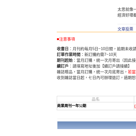
太思就像
經濟好壞
文章投票
■注意事項
收書日
：月刊約每月5日~10日間，逾期未收
訂單作業時間
：新訂購約需7~10天
期刊起始
：當月訂購，統一次月寄出（因此接
續訂戶
：請填寫地址後加【續訂戶請接續】
雜誌贈品，當月訂購，統一次月底寄出，
若當
收到雜誌當日起，七日內可辦理退訂，過期恕
品名
商業周刊一年52期