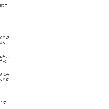
封裝工
帳戶都
廣大，
，因有第
用戶資
統協會
俊炘從
型時