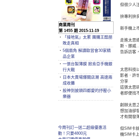
但很少人
拚專利拚
商業周刊
新手機上
第 1455 期 2015-11-19
‧
「接地氣」太累 團購王酷朋
走進太思
敗走真相
斯、挪威
‧
5個眉角 解讀歐習會30家精
告訴訪客
品企業
‧
一張台製薄膜 掀肯亞手機銀
太思科技以
行大戰
影者．許世
‧
日本大賣場爆關店潮 高達兩
分享
成收攤
這張太思
‧
股神到披頭四都愛的抒壓小
者即便找
樂器
創辦太思
想加油卻
才有開發
今周刊訂一送二超級優惠活
但SIM
動！只要4800元
機SIM