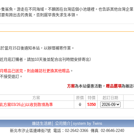
一隻鯊魚，游走在不同海域，不願困在台灣這個小池塘裡。也告訴其他台灣企業
都要有跨出去的勇氣，否則遲早喪失求生本領。
請於當月15日後通知本站，以辦理補寄作業。
近月底訂購者，請加10天後並配合出刊時間安排寄出）
月贈品已送完，則由雜誌社更換其他贈品
。
不接受退訂。
方案
為本站優惠活動，
贈品選項
為雜誌
方案
原價
特價
起訂日期
(此方案03/26止)以收到款項為準
0
5350
雜誌生活網│
公司簡介
│
system by Twins
新北市汐止區連峰街7號 電話：02-2642-3366 傳真: 02-8646-2240