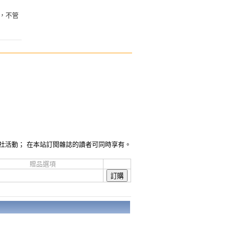
，不管
社活動； 在本站訂閱雜誌的讀者可同時享有。
贈品選項