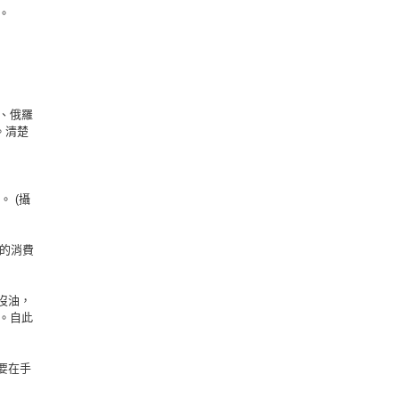
。
、俄羅
。清楚
 (攝
的消費
沒油，
。自此
要在手