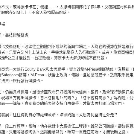
應不良，或薄膜卡卡在手機裡……，太思研發團隊花了快4年，反覆調整材料與
全服貼在SIM卡上，不會因為擠壓而脫落。
市場
壁，靠技術解疑慮
膜卡技術應用，必須往金融體制不成熟的新興市場走。因為它的優勢在於連銀行
費者，只要在SIM卡上貼上它，手機就能變窮人的行動銀行。或者，像肯亞幅員
得走5公里才能找到一台提款機，薄膜卡大大解決轉帳不便問題。
亞第一大銀行Equity Bank和太思聯手，誓言改變M-Pesa壟斷地位。沒想到
Safaricom撐腰，M-Pesa一狀告上政府，懷疑一旦加裝薄膜卡，恐竊取手機
立法禁止銀行發行薄膜卡。
去，仍無具體進展。最後肯亞政府只好找所有電信商、銀行，及全球行動通訊系
。現場各方拋出薄膜卡「會不會偷用戶的錢？」「會不會有病毒？」等問題。何
用面一一講解，直到肯亞總統表態支持自由競爭，才幫太思打開市場大門。
場發展，往往得耗費心神處理政治、法律問題，太思為何堅持往外走？
起一段工作經歷。當時，他在電話卡大廠擔任工程師，雖然公司賺錢，卻錯過轉
興起，只能等著被淘汰。這讓他意識到，唯有一直走在前端，才無後顧之憂。