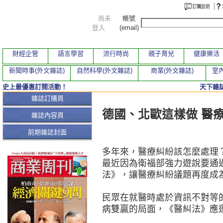
尚未
帳號
登入
(email)
財經企管
語言學習
流行時尚
親子育兒
健康樂活
新聞時事(外文雜誌)
自然科學(外文雜誌)
商業(外文雜誌)
室內
史上最優惠訂閱活動！
天下雜誌
本期文章
雜誌訂購頁
德國、北歐這樣做 醫
雜誌內容頁
前期雜誌封面
多年來，醫療糾紛該怎麼處理
最近因為衛福部強力遊說要通
法》，讓醫療糾紛議題再度成
民眾在就醫時處於資訊不對等
病雙贏的局面，《醫糾法》應