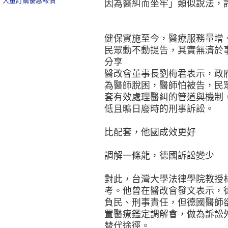
大量訂購優惠報價
因為醫糾而坐牢」類似說法，
健保實施至今，醫療服務量增
民眾動不動提告，其實無濟於事
分享
醫改會董事長劉梅君表示，政
為醫師脫困，醫師怕被告，民
套有效處理醫糾的管道與機制
低且曠日廢時的刑事訴訟。
比配套，他國成效更好
調解一條龍，德國訴訟變少
對此，台灣大學法律學院教授
考。他曾在醫改會發文表示，
負民、刑事責任，但德國醫師
置醫療鑑定調解會，做為訴訟
替代途徑。