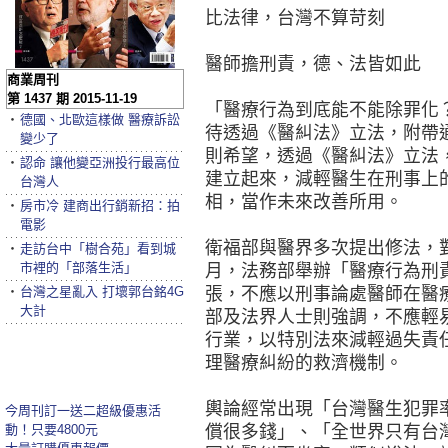
比法律，台灣不算苛刻
醫師擔刑責，德、法皆如此
商業周刊
第 1437 期 2015-11-19
「醫療行為到底能不能除罪化
‧
德國、北歐這樣做 醫療訴訟
待透過《醫糾法》立法，附帶
變少了
則希望，透過《醫糾法》立法
‧
認命 讓他變亞洲投行最高位
建立起來，減輕醫生在刑事上
台灣人
相，當作未來改善所用。
‧
房市冷 建商出行銷新招：拍
電影
衛福部與醫界多次提出修法，對
‧
走訪台中「樹合苑」看到城
市裡的「部落生活」
月，法務部舉辦「醫療行為刑
‧
台灣之星亂入 打壞郭台銘4G
張，不應以刑事論處醫師在醫
大計
部及法界人士則強調，不應輕
行業，以特別法來減輕過失責
理醫療糾紛的救濟機制。
輿論經常出現「台灣醫生犯罪
今周刊訂一送二超級優惠活
動！只要4800元
償很多錢」、「全世界只有台