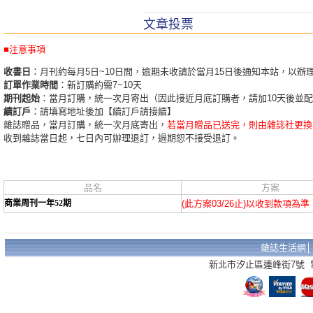
文章投票
■注意事項
收書日
：月刊約每月5日~10日間，逾期未收請於當月15日後通知本站，以辦
訂單作業時間
：新訂購約需7~10天
期刊起始
：當月訂購，統一次月寄出（因此接近月底訂購者，請加10天後並
續訂戶
：請填寫地址後加【續訂戶請接續】
雜誌贈品，當月訂購，統一次月底寄出，
若當月贈品已送完，則由雜誌社更換
收到雜誌當日起，七日內可辦理退訂，過期恕不接受退訂。
品名
方案
商業周刊一年52期
(此方案03/26止)以收到款項為準
雜誌生活網
新北市汐止區連峰街7號 電話：02