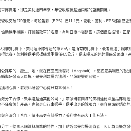
的車隊費用，卻是美利達四年來，年營收成長超過兩成的重要關鍵。
營收突破270億元，每股盈餘（EPS）達11.1元，營收、獲利、EPS都創歷史
，協助選手得勝，打響新款車知名度，有利日後市場銷售。這個良性循環，正是
。
義大利的比賽中，美利達車隊奪冠的第五站，是所有的比賽中，最考驗選手爬坡
贏得比賽，美利達選手選擇騎乘重量僅4.5公斤，還未曝光的超輕量級公路車，
公路車的「誕生」地，就在德國馬斯塔特（Magstadt）。這裡是美利達的歐
行銷與研發兩大區塊，是美利達提高獲利、品牌經營的關鍵。
這獲利心臟，發現此研發中心竟只有10個人！
台灣分工合作，效率還超過其他公司，」帶領研發團隊的美利達德國產品部總經
他不僅會設計產品，也曾是自行車選手，選手出身的說服力，很容易讓經銷商埋
國與台灣分工合作，讓產品更有競爭力？美利達有兩大工作方法。
員分工。德國人細緻與精準的特性，加上貼近歐美市場消費者，因此負責概念發