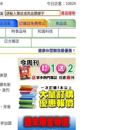
今日訂購者
今日訪客：10828
誌清單
訂雜誌免費贈品
商品區
時事品味
知識科技
日文雜誌
健康休閒類我最優惠！
吳美慧
爾布斯
，激烈
，背後
，參加國