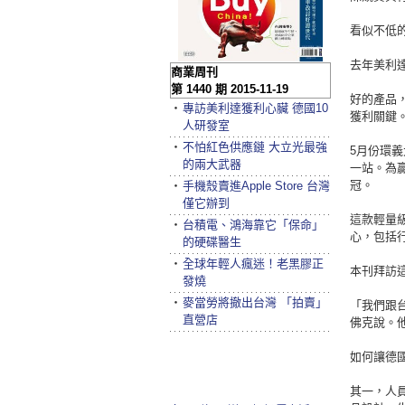
看似不低
去年美利達
商業周刊
第 1440 期 2015-11-19
好的產品
‧
專訪美利達獲利心臟 德國10
獲利關鍵
人研發室
‧
不怕紅色供應鏈 大立光最強
5月份環
的兩大武器
一站。為
冠。
‧
手機殼賣進Apple Store 台灣
僅它辦到
這款輕量級
‧
台積電、鴻海靠它「保命」
心，包括
的硬碟醫生
‧
全球年輕人瘋迷！老黑膠正
本刊拜訪
發燒
‧
麥當勞將撤出台灣 「拍賣」
「我們跟
直營店
佛克說。
如何讓德
其一，人