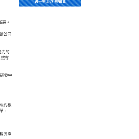
新高。
該公司
能力的
果然奪
洲研發中
理約根
單。
想與產