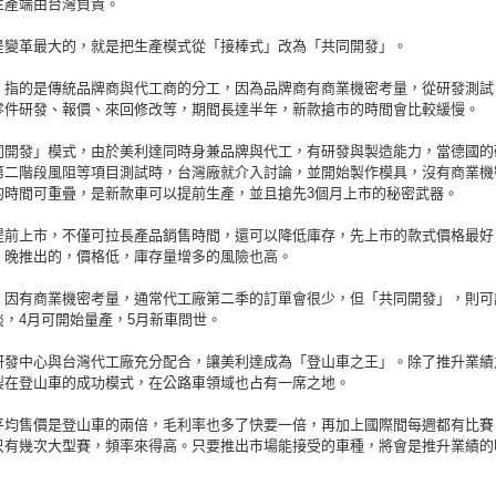
生產端由台灣負責。
是變革最大的，就是把生產模式從「接棒式」改為「共同開發」。
」指的是傳統品牌商與代工商的分工，因為品牌商有商業機密考量，從研發測試
零件研發、報價、來回修改等，期間長達半年，新款搶市的時間會比較緩慢。
同開發」模式，由於美利達同時身兼品牌與代工，有研發與製造能力，當德國的
第二階段風阻等項目測試時，台灣廠就介入討論，並開始製作模具，沒有商業機
的時間可重疊，是新款車可以提前生產，並且搶先3個月上市的秘密武器。
提前上市，不僅可拉長產品銷售時間，還可以降低庫存，先上市的款式價格最好
；晚推出的，價格低，庫存量增多的風險也高。
」因有商業機密考量，通常代工廠第二季的訂單會很少，但「共同開發」，則可
淡，4月可開始量產，5月新車問世。
研發中心與台灣代工廠充分配合，讓美利達成為「登山車之王」。除了推升業績
製在登山車的成功模式，在公路車領域也占有一席之地。
平均售價是登山車的兩倍，毛利率也多了快要一倍，再加上國際間每週都有比賽
只有幾次大型賽，頻率來得高。只要推出市場能接受的車種，將會是推升業績的