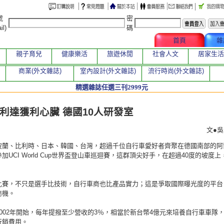
號
密
il)
碼
文章總覽
首頁
雜
親子育兒
健康樂活
旅遊休閒
社會人文
居家生活
商業(外文雜誌)
室內設計(外文雜誌)
流行時尚(外文雜誌)
精選雜誌任選三刊2999元
章
利達獲利心臟 德國10人研發室
文●
波蘭、比利時、日本、韓國、台灣，超過千位自行車愛好者齊聚在德國南部的阿
加UCI World Cup世界盃登山車巡迴賽，這群頂尖好手，在超過40度的坡度上
比賽，不只是選手比技術，自行車商也比產品實力；這是爭取國際曝光度的平台
商機。
002年開始，每年提撥至少營收的3％，相當於新台幣4億元來培養自行車車隊
行銷費用。