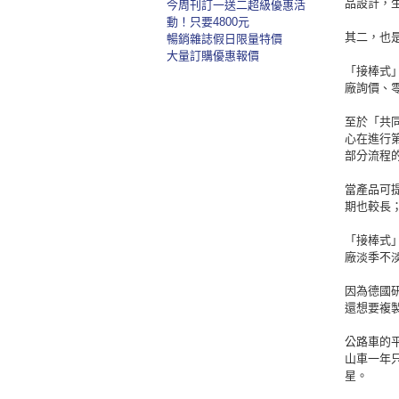
品設計，
今周刊訂一送二超級優惠活
動！只要4800元
其二，也
暢銷雜誌假日限量特價
大量訂購優惠報價
「接棒式
廠詢價、
至於「共
心在進行
部分流程
當產品可
期也較長
「接棒式
廠淡季不
因為德國
還想要複
公路車的
山車一年
星。