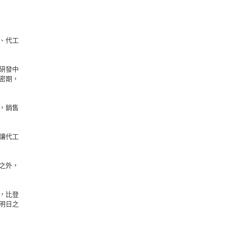
、代工
研發中
密期，
，銷售
讓代工
之外，
，比登
明日之