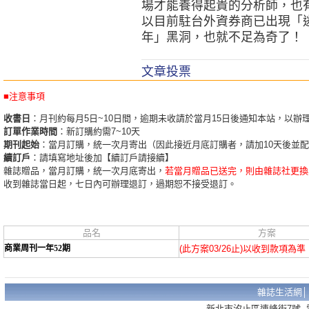
場才能養得起貴的分析師，也
以目前駐台外資券商已出現「
年」黑洞，也就不足為奇了！
文章投票
■注意事項
收書日
：月刊約每月5日~10日間，逾期未收請於當月15日後通知本站，以辦
訂單作業時間
：新訂購約需7~10天
期刊起始
：當月訂購，統一次月寄出（因此接近月底訂購者，請加10天後並
續訂戶
：請填寫地址後加【續訂戶請接續】
雜誌贈品，當月訂購，統一次月底寄出，
若當月贈品已送完，則由雜誌社更換
收到雜誌當日起，七日內可辦理退訂，過期恕不接受退訂。
品名
方案
商業周刊一年52期
(此方案03/26止)以收到款項為準
雜誌生活網
新北市汐止區連峰街7號 電話：02