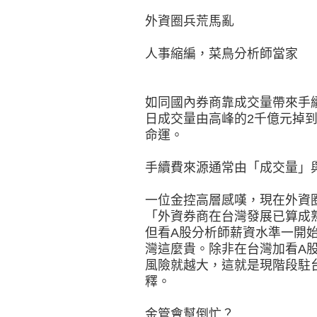
外資圈兵荒馬亂
人事縮編，菜鳥分析師當家
如同國內券商靠成交量帶來手
日成交量由高峰的2千億元掉
命運。
手續費來源通常由「成交量」
一位金控高層感嘆，現在外資
「外資券商在台灣發展已算成
但看A股分析師薪資水準一開
灣這麼貴。除非在台灣加看A
風險就越大，這就是現階段駐
釋。
金管會幫倒忙？