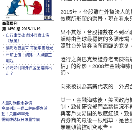
2015年，台股雖在外資法人
效應所形塑的榮景，現在看來
商業周刊
第 1450 期 2015-11-19
果不其然，台股指數在不到4個
‧
自行車雙雄 戲外真實上演
頓時由全球最穩健的多頭市場
《破風》
照駐台外資券商所面臨的寒冬
‧
鴻海攻智慧車 幕後軍團曝光
‧
年薪上億！網路一人媒體正
陸行之與巴克萊證券老闆陳衛
崛起
枯」的縮影。2008年金融海
‧
台灣如何讓外資金童陸續出
師。
走？
向來被視為高薪代表的「外資
其一，金融海嘯後，美國政府
大量訂購優惠報價
制，致使研究部門高薪情況不
今周刊訂一送二超級優惠活
與客戶交易間的敏感紅線，致
動！只要4800元
暢銷雜誌假日限量特價
資券商的最後一根稻草，是台
無厘頭管控研究報告。