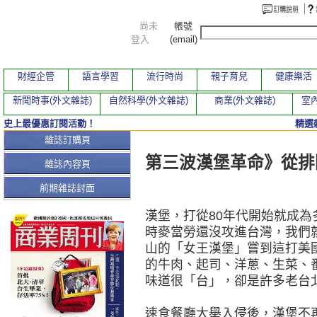
尚未
帳號
登入
(email)
財經企管
語言學習
流行時尚
親子育兒
健康樂活
新聞時事(外文雜誌)
自然科學(外文雜誌)
商業(外文雜誌)
室內
史上最優惠訂閱活動！
精選
本期文章
雜誌訂購頁
第三波漢堡革命》從排
雜誌內容頁
前期雜誌封面
漢堡，打從80年代開始就成
時麥當勞還沒攻進台灣，我們
山的「女王漢堡」嘗到這打美
的牛肉、起司、洋蔥、生菜、
味道很「台」，卻是許多老台
速食餐廳大舉入侵後，漢堡不再