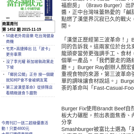
福廚房」（Bravo Burge
醬，正中台灣味蕾熱愛的「鹹
點燃了漢堡界沉寂已久的戰火
商業周刊
開。
第 1452 期 2015-11-19
‧
50歲老外用音樂 吃台灣健身
「漢堡正歷經第三波革命！」Burge
商機
同的告訴我。這兩家位於台北
‧
宅男+高捷捧出 比「波卡」
龍頭麥當勞更強調手工、食材
更夯車票
個單一產品。「我們要走的路
‧
沒了李光耀 新加坡執政黨走
廳。」Burger Ray創辦
下坡
重視食物的來源，第三波革命
‧
「鄉民公關」正夯 按一個鍵
就知柯P會不會被網友罵
單的調味讓食材說話。」Burg
‧
第三波漢堡革命》從排隊店
荼的革命叫「Fast-Casual-Food
看精緻速食５趨勢
Burger Fix使用Brandt 
板大力碾壓，煎出表面焦香、內
分享
今周刊訂一送二超級優惠活
動！只要4800元
Smashburger被富比士