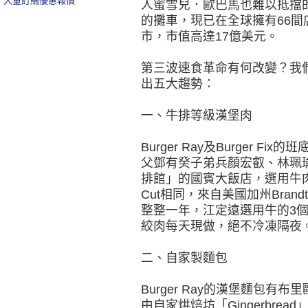
大量訂購優惠報價
人蜜雪兒．歐巴馬也難以抵擋的S
的攤車，現已在全球擁有66間
市，市值高達17億美元。
第三波速食革命有何改變？我們走進Bu
出五大趨勢：
一、牛排等級漢堡肉
Burger Ray及Burger 
父鄧有癸子弟兵顏宏叡、林珮瑜
排館」的國賓大飯店，選用牛肉皆牛
Cut相同，來自美國加州Bran
整整一年，江定遠選用牛的3
絞肉每天現做，絕不冷凍隔夜
二、自家製麵包
Burger Ray的漢堡麵包
由自家烘焙坊「Gingerbread