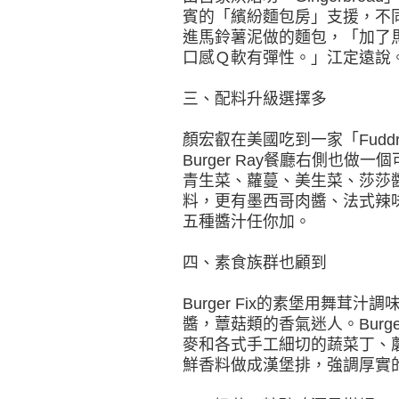
賓的「繽紛麵包房」支援，不
進馬鈴薯泥做的麵包，「加了
口感Ｑ軟有彈性。」江定遠說
三、配料升級選擇多
顏宏叡在美國吃到一家「Fudd
Burger Ray餐廳右側也
青生菜、蘿蔓、美生菜、莎莎
料，更有墨西哥肉醬、法式辣
五種醬汁任你加。
四、素食族群也顧到
Burger Fix的素堡用舞茸
醬，蕈菇類的香氣迷人。Burger
麥和各式手工細切的蔬菜丁、
鮮香料做成漢堡排，強調厚實