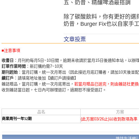
五、奶昔、精釀啤酒最搭調
除了碳酸飲料，你有更好的選擇。
奶昔，Burger Fix也以
文章投票
■注意事項
收書日
：月刊約每月5日~10日間，逾期未收請於當月15日後通知本站，以辦
訂單作業時間
：新訂購約需7~10天
期刊起始
：當月訂購，統一次月寄出（因此接近月底訂購者，請加10天後並
續訂戶
：請填寫地址後加【續訂戶請接續】
雜誌贈品，當月訂購，統一次月底寄出，
若當月贈品已送完，則由雜誌社更換
收到雜誌當日起，七日內可辦理退訂，過期恕不接受退訂。
品名
方案
商業周刊一年52期
(此方案03/26止)以收到款項為準
雜誌生活網