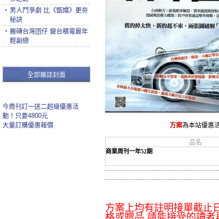
‧
男人鬥爭劇 比《甄嬛》更夯
秘訣
‧
搬磚台灣囝仔 變台積電最年
輕副總
全部雜誌封面
今周刊訂一送二超級優惠活
動！只要4800元
大量訂購優惠報價
方案
為本站優惠
品名
商業周刊一年52期
方案上均有註明接單截止日
格或贈品 請能接受的讀者