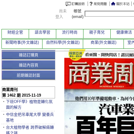
尚未
帳號
登入
(email)
財經企管
語言學習
流行時尚
親子育兒
健康樂活
新聞時事(外文雜誌)
自然科學(外文雜誌)
商業(外文雜誌)
室內
雜誌訂購頁
雜誌內容頁
前期雜誌封面
商業周刊
第 1462 期 2015-11-19
‧
下班OFF學》植物是轉化氛
圍的解方
‧
中信金把吊車尾大學 變養兵
基地
‧
台大植物學者 跨界破解癌轉
移之謎